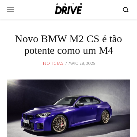
Novo BMW M2 CS é tão
potente como um M4
POSTED
MAIO 28, 2025
MAIO
NOTICIAS
ON
28,
2025