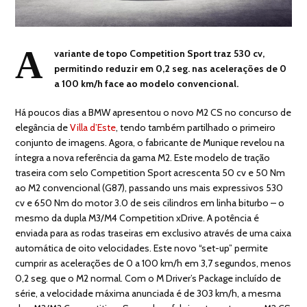
A
variante de topo Competition Sport traz 530 cv,
permitindo reduzir em 0,2 seg. nas acelerações de 0
a 100 km/h face ao modelo convencional.
Há poucos dias a BMW apresentou o novo M2 CS no concurso de
elegância de
Villa d’Este
, tendo também partilhado o primeiro
conjunto de imagens. Agora, o fabricante de Munique revelou na
íntegra a nova referência da gama M2. Este modelo de tração
traseira com selo Competition Sport acrescenta 50 cv e 50 Nm
ao M2 convencional (G87), passando uns mais expressivos 530
cv e 650 Nm do motor 3.0 de seis cilindros em linha biturbo – o
mesmo da dupla M3/M4 Competition xDrive. A potência é
enviada para as rodas traseiras em exclusivo através de uma caixa
automática de oito velocidades. Este novo “set-up” permite
cumprir as acelerações de 0 a 100 km/h em 3,7 segundos, menos
0,2 seg. que o M2 normal. Com o M Driver’s Package incluído de
série, a velocidade máxima anunciada é de 303 km/h, a mesma