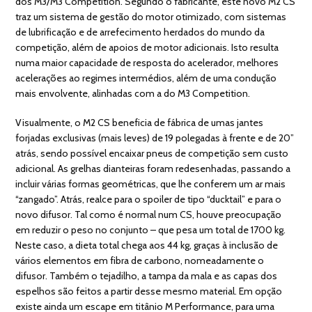
dos M3/M3 Competition. Segundo o fabricante, este novo M2 CS
traz um sistema de gestão do motor otimizado, com sistemas
de lubrificação e de arrefecimento herdados do mundo da
competição, além de apoios de motor adicionais. Isto resulta
numa maior capacidade de resposta do acelerador, melhores
acelerações ao regimes intermédios, além de uma condução
mais envolvente, alinhadas com a do M3 Competition.
Visualmente, o M2 CS beneficia de fábrica de umas jantes
forjadas exclusivas (mais leves) de 19 polegadas à frente e de 20”
atrás, sendo possível encaixar pneus de competição sem custo
adicional. As grelhas dianteiras foram redesenhadas, passando a
incluir várias formas geométricas, que lhe conferem um ar mais
“zangado”. Atrás, realce para o spoiler de tipo “ducktail” e para o
novo difusor. Tal como é normal num CS, houve preocupação
em reduzir o peso no conjunto – que pesa um total de 1700 kg.
Neste caso, a dieta total chega aos 44 kg, graças à inclusão de
vários elementos em fibra de carbono, nomeadamente o
difusor. Também o tejadilho, a tampa da mala e as capas dos
espelhos são feitos a partir desse mesmo material. Em opção
existe ainda um escape em titânio M Performance, para uma