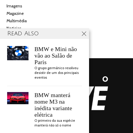
Imagens
Magazine
Multimédia
Noticias
Read Also
Salão
Videos
BMW e Mini não
vão ao Salão de
Paris
O grupo germânico resolveu
desistir de um dos principais
eventos
BMW manterá
nome M3 na
inédita variante
elétrica
AUTO DRIVE 2018
O primeiro da sua espécie
manterá não só o nome