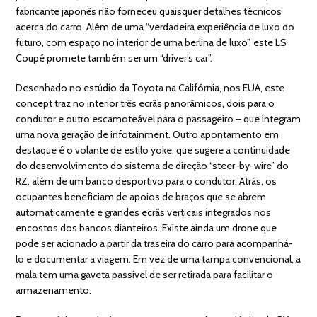
fabricante japonês não forneceu quaisquer detalhes técnicos
acerca do carro. Além de uma “verdadeira experiência de luxo do
futuro, com espaço no interior de uma berlina de luxo”, este LS
Coupé promete também ser um “driver’s car”.
Desenhado no estúdio da Toyota na Califórnia, nos EUA, este
concept traz no interior três ecrãs panorâmicos, dois para o
condutor e outro escamoteável para o passageiro – que integram
uma nova geração de infotainment. Outro apontamento em
destaque é o volante de estilo yoke, que sugere a continuidade
do desenvolvimento do sistema de direção “steer-by-wire” do
RZ, além de um banco desportivo para o condutor. Atrás, os
ocupantes beneficiam de apoios de braços que se abrem
automaticamente e grandes ecrãs verticais integrados nos
encostos dos bancos dianteiros. Existe ainda um drone que
pode ser acionado a partir da traseira do carro para acompanhá-
lo e documentar a viagem. Em vez de uma tampa convencional, a
mala tem uma gaveta passível de ser retirada para facilitar o
armazenamento.