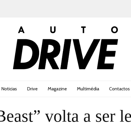
Noticias
Drive
Magazine
Multimédia
Contactos
east” volta a ser l