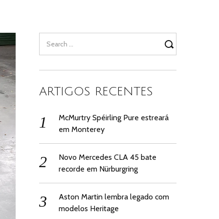
Search
for:
ARTIGOS RECENTES
McMurtry Spéirling Pure estreará
em Monterey
Novo Mercedes CLA 45 bate
recorde em Nürburgring
Aston Martin lembra legado com
modelos Heritage