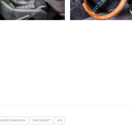
SILVER SHADOW
THE BEAST
V12