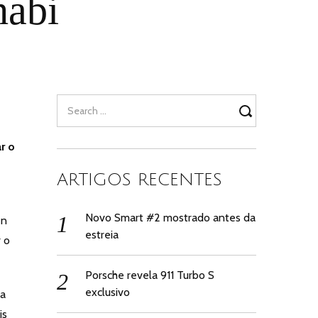
habi
Search
for:
r o
ARTIGOS RECENTES
Novo Smart #2 mostrado antes da
en
estreia
r o
Porsche revela 911 Turbo S
exclusivo
 a
is