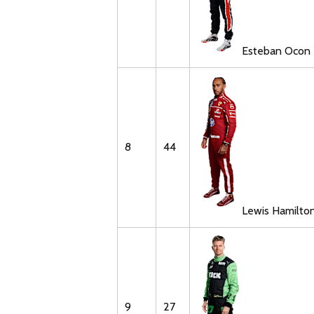
Esteban
Ocon
8
44
Lewis
Hamilto
9
27