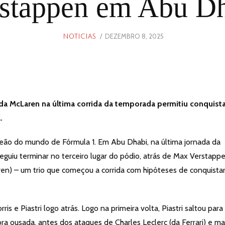
stappen em Abu D
POSTED
DEZEMBRO 8, 2025
DEZEMBRO
NOTICIAS
ON
7,
2025
o da McLaren na última corrida da temporada permitiu conquista
.
eão do mundo de Fórmula 1. Em Abu Dhabi, na última jornada da
eguiu terminar no terceiro lugar do pódio, atrás de Max Verstapp
aren) – um trio que começou a corrida com hipóteses de conquista
is e Piastri logo atrás. Logo na primeira volta, Piastri saltou para
a ousada, antes dos ataques de Charles Leclerc (da Ferrari) e ma