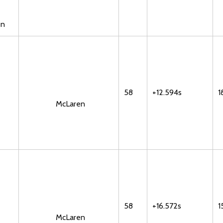
en
58
+12.594s
1
McLaren
58
+16.572s
1
McLaren