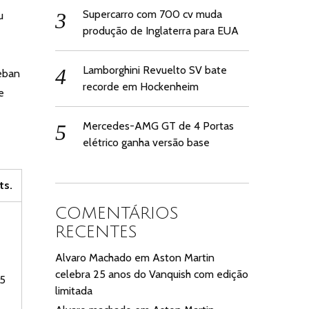
Supercarro com 700 cv muda
u
produção de Inglaterra para EUA
Lamborghini Revuelto SV bate
teban
recorde em Hockenheim
e
Mercedes-AMG GT de 4 Portas
elétrico ganha versão base
ts.
COMENTÁRIOS
RECENTES
Alvaro Machado
em
Aston Martin
celebra 25 anos do Vanquish com edição
5
limitada