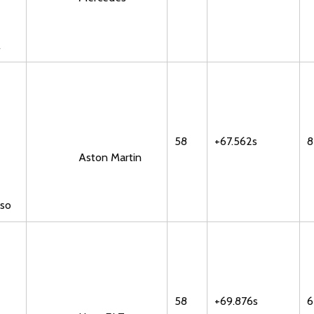
l
58
+67.562s
8
Aston Martin
so
58
+69.876s
6