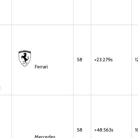
58
+23.279s
1
Ferrari
c
58
+48.563s
1
Mercedes