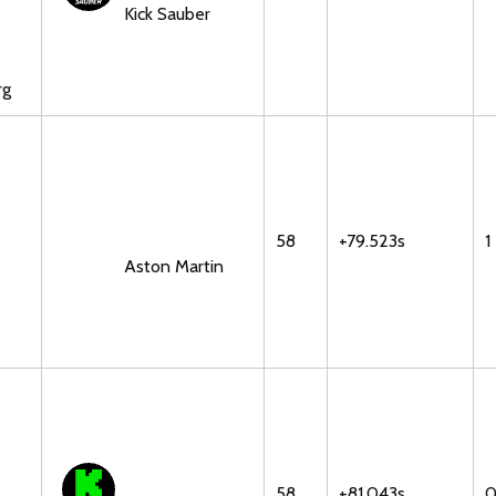
Kick Sauber
rg
58
+79.523s
1
Aston Martin
58
+81.043s