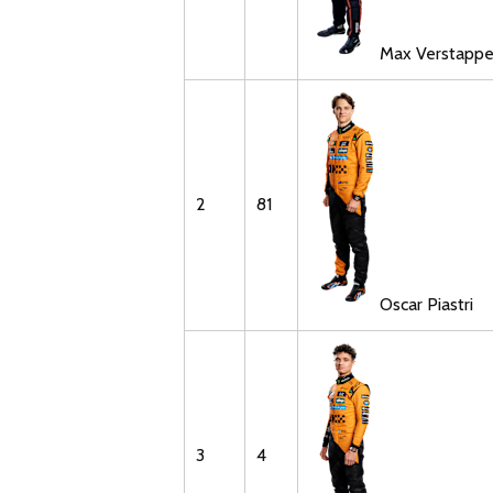
Max
Verstapp
2
81
Oscar
Piastri
3
4