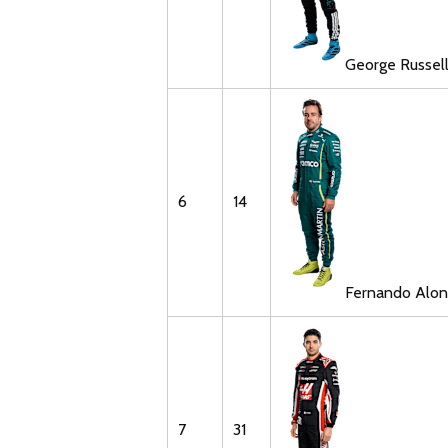
George
Russel
6
14
Fernando
Alon
7
31