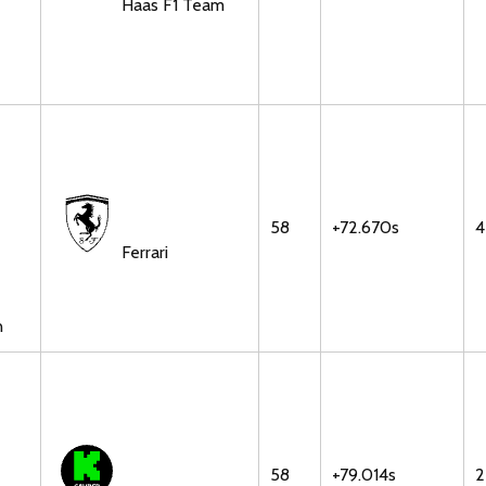
Haas F1 Team
58
+72.670s
4
Ferrari
n
58
+79.014s
2