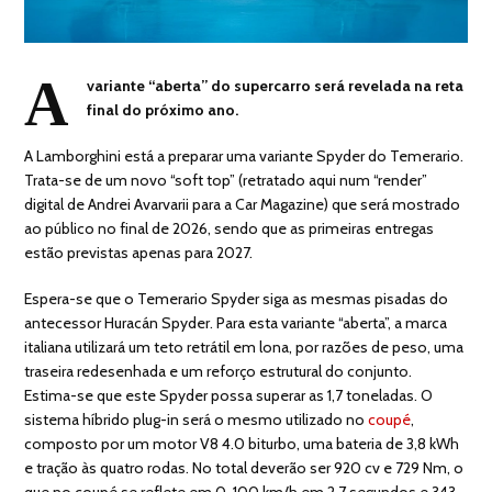
A
variante “aberta” do supercarro será revelada na reta
final do próximo ano.
A Lamborghini está a preparar uma variante Spyder do Temerario.
Trata-se de um novo “soft top” (retratado aqui num “render”
digital de Andrei Avarvarii para a Car Magazine) que será mostrado
ao público no final de 2026, sendo que as primeiras entregas
estão previstas apenas para 2027.
Espera-se que o Temerario Spyder siga as mesmas pisadas do
antecessor Huracán Spyder. Para esta variante “aberta”, a marca
italiana utilizará um teto retrátil em lona, por razões de peso, uma
traseira redesenhada e um reforço estrutural do conjunto.
Estima-se que este Spyder possa superar as 1,7 toneladas. O
sistema híbrido plug-in será o mesmo utilizado no
coupé
,
composto por um motor V8 4.0 biturbo, uma bateria de 3,8 kWh
e tração às quatro rodas. No total deverão ser 920 cv e 729 Nm, o
que no coupé se reflete em 0-100 km/h em 2,7 segundos e 343