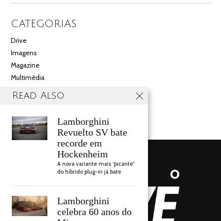
CATEGORIAS
Drive
Imagens
Magazine
Multimédia
Noticias
Read Also
Salão
Videos
Lamborghini
Revuelto SV bate
recorde em
Hockenheim
A nova variante mais “picante”
do híbrido plug-in já bate
Lamborghini
celebra 60 anos do