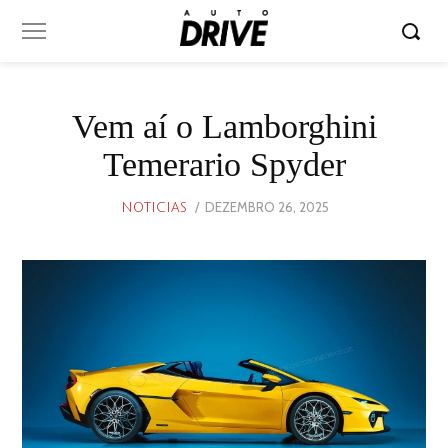
Vem aí o Lamborghini
Temerario Spyder
POSTED
DEZEMBRO 26, 2025
DEZEMBRO
NOTICIAS
ON
26,
2025