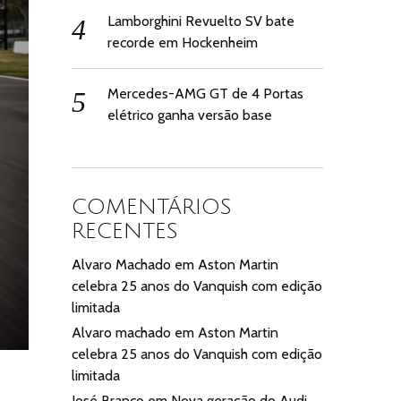
Lamborghini Revuelto SV bate
recorde em Hockenheim
Mercedes-AMG GT de 4 Portas
elétrico ganha versão base
COMENTÁRIOS
RECENTES
Alvaro Machado
em
Aston Martin
celebra 25 anos do Vanquish com edição
limitada
Alvaro machado
em
Aston Martin
celebra 25 anos do Vanquish com edição
limitada
José Branco
em
Nova geração do Audi