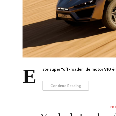
E
ste super “off-roader” de motor V10 é
Continue Reading
NO