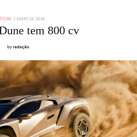
POSTED
JULHO 23, 2026
JULHO
ICIAS
ON
23,
Dune tem 800 cv
2026
by
redação