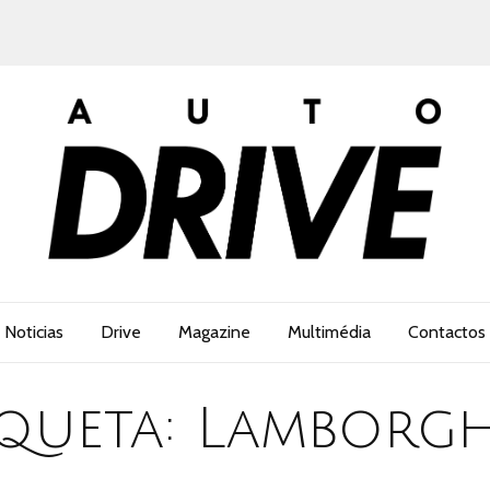
Noticias
Drive
Magazine
Multimédia
Contactos
iqueta:
Lamborgh