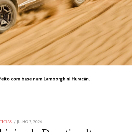
 feito com base num Lamborghini Huracán.
POSTED
JULHO 2, 2026
JULHO
TICIAS
ON
2,