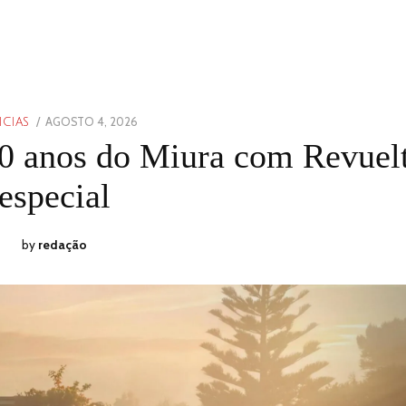
POSTED
AGOSTO 4, 2026
AGOSTO
ICIAS
ON
3,
60 anos do Miura com Revuel
2026
especial
by
redação