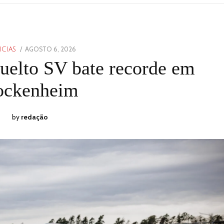
POSTED
AGOSTO 6, 2026
AGOSTO
ICIAS
ON
6,
uelto SV bate recorde em
2026
ockenheim
by
redação