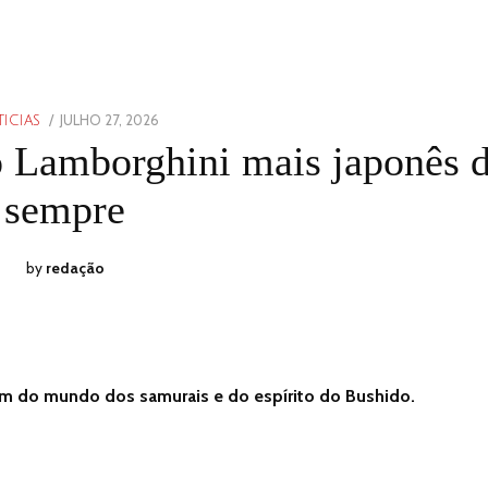
POSTED
JULHO 27, 2026
JULHO
ICIAS
ON
27,
o Lamborghini mais japonês 
2026
sempre
by
redação
em do mundo dos samurais e do espírito do Bushido.