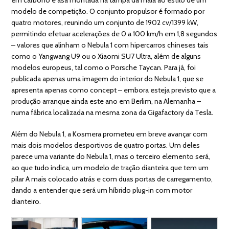
modelo de competição. O conjunto propulsor é formado por
quatro motores, reunindo um conjunto de 1902 cv/1399 kW,
permitindo efetuar acelerações de 0 a 100 km/h em 1,8 segundos
– valores que alinham o Nebula 1 com hipercarros chineses tais
como o Yangwang U9 ou o Xiaomi SU7 Ultra, além de alguns
modelos europeus, tal como o Porsche Taycan. Para já, foi
publicada apenas uma imagem do interior do Nebula 1, que se
apresenta apenas como concept – embora esteja previsto que a
produção arranque ainda este ano em Berlim, na Alemanha –
numa fábrica localizada na mesma zona da Gigafactory da Tesla.
Além do Nebula 1, a Kosmera prometeu em breve avançar com
mais dois modelos desportivos de quatro portas. Um deles
parece uma variante do Nebula 1, mas o terceiro elemento será,
ao que tudo indica, um modelo de tração dianteira que tem um
pilar A mais colocado atrás e com duas portas de carregamento,
dando a entender que será um híbrido plug-in com motor
dianteiro.