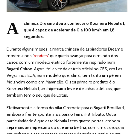
A
chinesa Dreame deu a conhecer o Kosmera Nebula 1,
que é capaz de acelerar de 0 a 100 km/h em 1,8
segundos.
Durante alguns meses, a marca chinesa de aspiradores Dreame
mostrou-nos “
renders
” que queria avançar para o mundo dos
carros com um modelo elétrico fortemente inspirado num
Bugatti Chiron. Agora, foi a vez da estreia oficial no CES, em Las
Vegas, nos EUA, num modelo que, afinal, tem tanto um pé em
Molsheim como em Maranello. O seu primeiro produto é o
Kosmera Nebula 1, um hipercarro leve e de linhas atléticas, que
também tem o seu quê de Lotus.
Efetivamente, a forma do pilar C remete para o Bugatti Brouillard,
embora a frente aponte mais para o Ferrari F8 Tributo. Outra
particularidade é que este Nebula 1 tem quatro portas, embora
seja mais um hipercarro do que uma berlina, com uma carroçaria
em carbono e asa montada na tampa da mala ao estilo de um