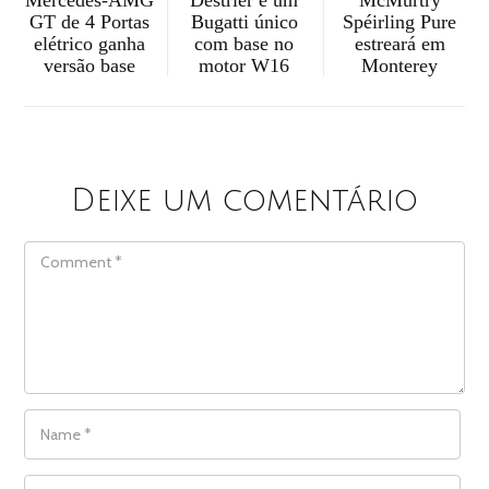
McMurtry
Mercedes-AMG
Destrier é um
Spéirling Pure
GT de 4 Portas
Bugatti único
estreará em
elétrico ganha
com base no
Monterey
versão base
motor W16
Deixe um comentário
COMMENT
NAME
*
EMAIL
*