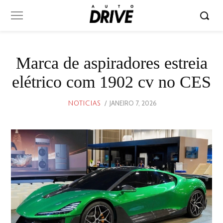
Marca de aspiradores estreia
elétrico com 1902 cv no CES
POSTED
JANEIRO 7, 2026
JANEIRO
NOTICIAS
ON
7,
2026