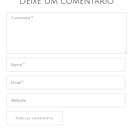
Deixe um comentário
COMMENT
NAME
*
EMAIL
*
WEBSITE