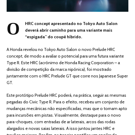
O
HRC concept apresentado no Tokyo Auto Salon
deverá abrir caminho para uma variante mais
“espigada” do coupé híbrido.
A Honda revelou no Tokyo Auto Salon o novo Prelude HRC
concept, de modo a avaliar o potencial para uma futura variante
Type R. Este HRC (acrónimo de Honda Racing Corporation – a
divisão de competição da marca nipónica), foi mostrado
juntamente com o HRC Prelude GT que corre nos Japanese Super
GT.
Este protótipo Prelude HRC poderá, na prática, seguir as mesmas
pegadas do Civic Type R. Para o efeito, recebeu um conjunto de
mudanças mecânicas não especificadas, mas que o tornam apto
para incursões em pistas. Visualmente, destaque para o novo
para-choques, com entradas de ar laterais, arcos das rodas
alargados e novas saias laterais. A isso juntou jantes HRC e
travões maiores. Por fim, na traseira pontifica um spoiler de