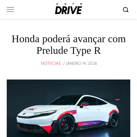
Honda poderá avançar com
Prelude Type R
POSTED
JANEIRO 14, 2026
JANEIRO
NOTICIAS
ON
14,
2026