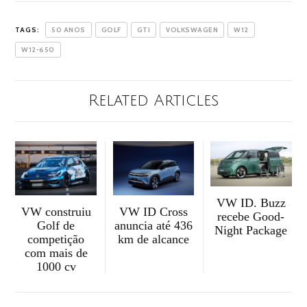
TAGS:
50 ANOS
GOLF
GTI
VOLKSWAGEN
W12
W12-650
Related Articles
VW ID. Buzz
VW construiu
VW ID Cross
recebe Good-
Golf de
anuncia até 436
Night Package
competição
km de alcance
com mais de
1000 cv