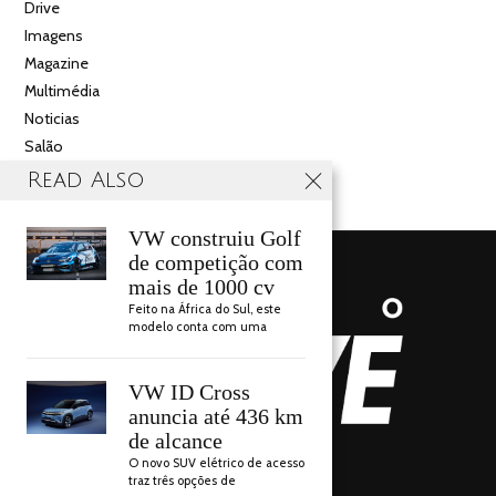
Drive
Imagens
Magazine
Multimédia
Noticias
Salão
Videos
Read Also
VW construiu Golf
de competição com
mais de 1000 cv
Feito na África do Sul, este
modelo conta com uma
VW ID Cross
anuncia até 436 km
de alcance
AUTO DRIVE 2018
O novo SUV elétrico de acesso
traz três opções de