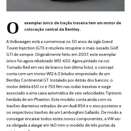
O
exemplar único de tração traseira tem um motor de
colocação central da Bentley.
A Volkswagen está a comemorar os 50 anos da sigla Grand
Tourer Injection (GTI) e resolveu recuperar o mais ousado Golf
GTI de sempre. Originalmente feito em 2007, este exemplar
único foi agora rebatizado W12-650. Agora pintado na cor
Tornado Red em vez de branco (ver última foto), o concept
conta com um motor W12 6.0 biturbo emprestado de um
Bentley Continental GT. Instalado por detrás dos bancos, o
motor debita 650 cv e 750 Nm nas rodas traseiras e surge
associado a uma caixa automática de seis velocidades Tiptronic
herdada de um Phaeton. Este modelo conta ainda com os
travões dianteiros retirados de um Audi RS4 e o eixo posterior e
os respectivos travões de um Lamborghini Gallardo. De modo a
conseguir encaixar todos estes novos componentes, a VW viu-
se obrigada a alargar em 160 mm o modelo de três portas da