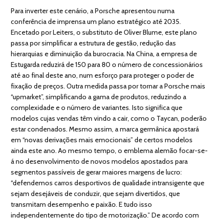
Para inverter este cenário, a Porsche apresentou numa
conferência de imprensa um plano estratégico até 2035.
Encetado por Leiters, o substituto de Oliver Blume, este plano
passa por simplificar a estrutura de gestão, redução das
hierarquias e diminuição da burocracia. Na China, a empresa de
Estugarda reduzirá de 150 para 80 o número de concessionários
até ao final deste ano, num esforço para proteger o poder de
fixação de preços. Outra medida passa por tornar a Porsche mais
“upmarket”, simplificando a gama de produtos, reduzindo a
complexidade e o número de variantes. Isto significa que
modelos cujas vendas têm vindo a cair, como o Taycan, poderão
estar condenados. Mesmo assim, a marca germânica apostará
em “novas derivações mais emocionais” de certos modelos
ainda este ano. Ao mesmo tempo, o emblema alemão focar-se-
á no desenvolvimento de novos modelos apostados para
segmentos passíveis de gerar maiores margens de lucro:
“defendemos carros desportivos de qualidade intransigente que
sejam desejáveis de conduzir, que sejam divertidos, que
transmitam desempenho e paixão. E tudo isso
independentemente do tipo de motorização.” De acordo com