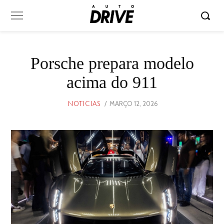
Porsche prepara modelo
acima do 911
POSTED
MARÇO 12, 2026
MARÇO
NOTICIAS
ON
12,
2026