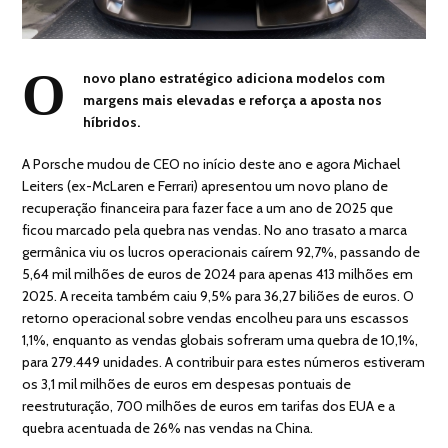
O
novo plano estratégico adiciona modelos com
margens mais elevadas e reforça a aposta nos
híbridos.
A Porsche mudou de CEO no início deste ano e agora Michael
Leiters (ex-McLaren e Ferrari) apresentou um novo plano de
recuperação financeira para fazer face a um ano de 2025 que
ficou marcado pela quebra nas vendas. No ano trasato a marca
germânica viu os lucros operacionais caírem 92,7%, passando de
5,64 mil milhões de euros de 2024 para apenas 413 milhões em
2025. A receita também caiu 9,5% para 36,27 biliões de euros. O
retorno operacional sobre vendas encolheu para uns escassos
1,1%, enquanto as vendas globais sofreram uma quebra de 10,1%,
para 279.449 unidades. A contribuir para estes números estiveram
os 3,1 mil milhões de euros em despesas pontuais de
reestruturação, 700 milhões de euros em tarifas dos EUA e a
quebra acentuada de 26% nas vendas na China.