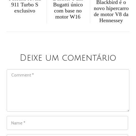
Blackbird é o
911 Turbo S
Bugatti único
novo hipercarro
exclusivo
com base no
de motor V8 da
motor W16
Hennessey
Deixe um comentário
COMMENT
NAME
*