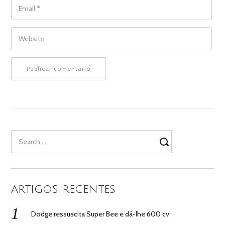
EMAIL
*
WEBSITE
Search
for:
ARTIGOS RECENTES
Dodge ressuscita Super Bee e dá-lhe 600 cv