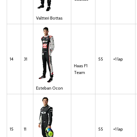
Valtteri
Bottas
14
31
55
+1 lap
Haas F1
Team
Esteban
Ocon
15
11
55
+1 lap