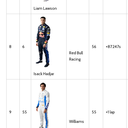
Liam
Lawson
8
6
56
+87.247s
Red Bull
Racing
Isack
Hadjar
9
55
55
+1 lap
Williams