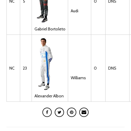
NC
5
0
DNS
Audi
Gabriel
Bortoleto
NC
23
0
DNS
Williams
Alexander
Albon