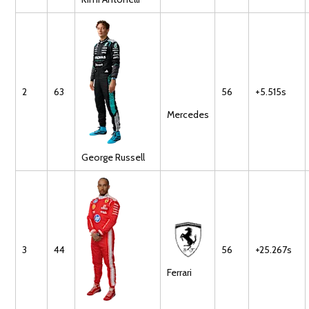
2
63
56
+5.515s
Mercedes
George
Russell
3
44
56
+25.267s
Ferrari