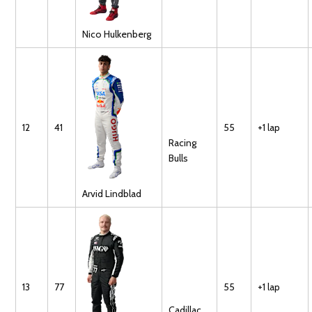
Nico
Hulkenberg
12
41
55
+1 lap
Racing
Bulls
Arvid
Lindblad
13
77
55
+1 lap
Cadillac