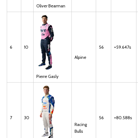
Oliver
Bearman
6
10
56
+59.647s
Alpine
Pierre
Gasly
7
30
56
+80.588s
Racing
Bulls