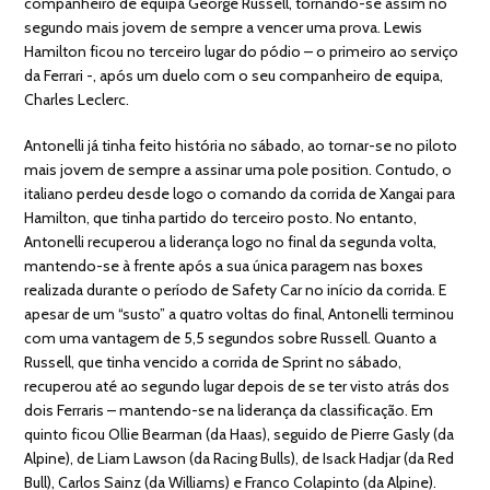
companheiro de equipa George Russell, tornando-se assim no
segundo mais jovem de sempre a vencer uma prova. Lewis
Hamilton ficou no terceiro lugar do pódio – o primeiro ao serviço
da Ferrari -, após um duelo com o seu companheiro de equipa,
Charles Leclerc.
Antonelli já tinha feito história no sábado, ao tornar-se no piloto
mais jovem de sempre a assinar uma pole position. Contudo, o
italiano perdeu desde logo o comando da corrida de Xangai para
Hamilton, que tinha partido do terceiro posto. No entanto,
Antonelli recuperou a liderança logo no final da segunda volta,
mantendo-se à frente após a sua única paragem nas boxes
realizada durante o período de Safety Car no início da corrida. E
apesar de um “susto” a quatro voltas do final, Antonelli terminou
com uma vantagem de 5,5 segundos sobre Russell. Quanto a
Russell, que tinha vencido a corrida de Sprint no sábado,
recuperou até ao segundo lugar depois de se ter visto atrás dos
dois Ferraris – mantendo-se na liderança da classificação. Em
quinto ficou Ollie Bearman (da Haas), seguido de Pierre Gasly (da
Alpine), de Liam Lawson (da Racing Bulls), de Isack Hadjar (da Red
Bull), Carlos Sainz (da Williams) e Franco Colapinto (da Alpine).