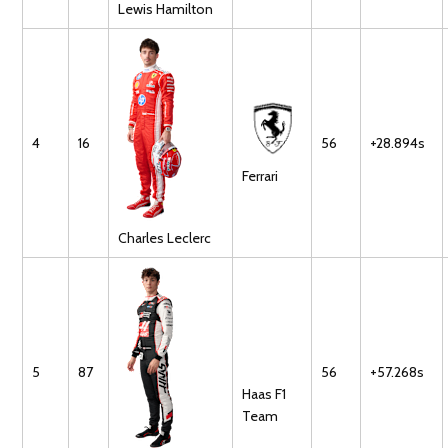
Lewis
Hamilton
4
16
56
+28.894s
Ferrari
Charles
Leclerc
5
87
56
+57.268s
Haas F1
Team