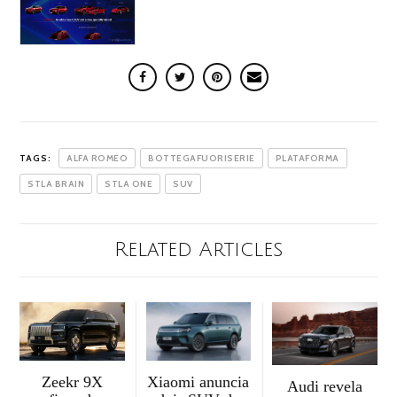
TAGS:
ALFA ROMEO
BOTTEGAFUORISERIE
PLATAFORMA
STLA BRAIN
STLA ONE
SUV
Related Articles
Zeekr 9X
Xiaomi anuncia
Audi revela