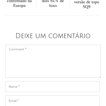
confirmado na
dois SUV de
versão de topo
Europa
luxo
SQ9
Deixe um comentário
COMMENT
NAME
*
EMAIL
*