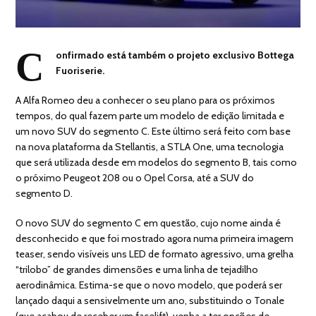
C
onfirmado está também o projeto exclusivo Bottega
Fuoriserie.
A Alfa Romeo deu a conhecer o seu plano para os próximos
tempos, do qual fazem parte um modelo de edição limitada e
um novo SUV do segmento C. Este último será feito com base
na nova plataforma da Stellantis, a STLA One, uma tecnologia
que será utilizada desde em modelos do segmento B, tais como
o próximo Peugeot 208 ou o Opel Corsa, até a SUV do
segmento D.
O novo SUV do segmento C em questão, cujo nome ainda é
desconhecido e que foi mostrado agora numa primeira imagem
teaser, sendo visíveis uns LED de formato agressivo, uma grelha
“trilobo” de grandes dimensões e uma linha de tejadilho
aerodinâmica. Estima-se que o novo modelo, que poderá ser
lançado daqui a sensivelmente um ano, substituindo o Tonale
(que acabou de receber um facelift), venha a ter opções de