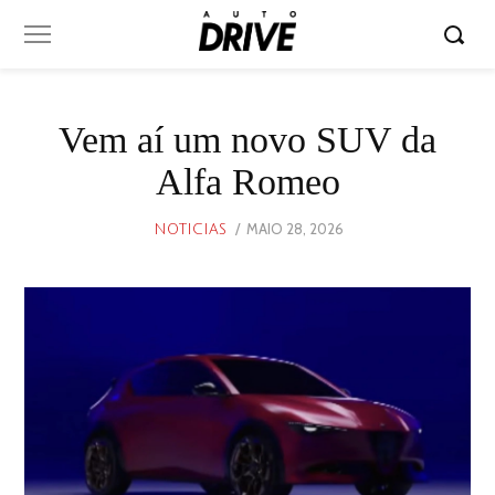
Vem aí um novo SUV da
Alfa Romeo
POSTED
MAIO 28, 2026
MAIO
NOTICIAS
ON
28,
2026