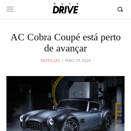
AC Cobra Coupé está perto
de avançar
POSTED
MAIO 29, 2026
MAIO
NOTICIAS
ON
29,
2026