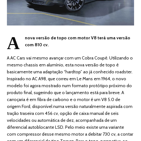
A
nova versão de topo com motor V8 terá uma versão
com 810 cv.
A AC Cars vai mesmo avançar com um Cobra Coupé. Utilizando o
mesmo chassis em alumínio, esta nova versão de topo é
basicamente uma adaptação “hardtop” ao já conhecido roadster.
Inspirado no AC A98, que correu em Le Mans em 1964, o novo
modelo foi agora mostrado num formato protótipo próximo do
produto final, sugerindo que o lançamento está para breve. A
carroçaria é em fibra de carbono e o motor é um V8 5.0 de
origem Ford, disponível numa versão naturalmente aspirada com
tração traseira com 456 cv, opção de caixa manual de seis
velocidades ou automática de dez, acompanhada de um
diferencial autoblocante LSD. Pelo meio existe uma variante
com compressor desse mesmo motor a debitar 730 cv, a contar
com um diferencial de tipo Torsen. Para o topo, perspetiva-se