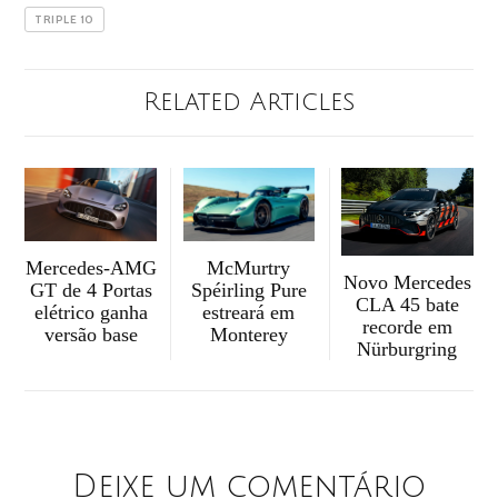
TRIPLE 10
Related Articles
McMurtry
Mercedes-AMG
Novo Mercedes
Spéirling Pure
GT de 4 Portas
CLA 45 bate
estreará em
elétrico ganha
recorde em
Monterey
versão base
Nürburgring
Deixe um comentário