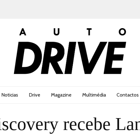
Noticias
Drive
Magazine
Multimédia
Contactos
scovery recebe La