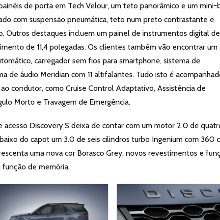
painéis de porta em Tech Velour, um teto panorâmico e um mini-
ado com suspensão pneumática, teto num preto contrastante e
. Outros destaques incluem um painel de instrumentos digital de
imento de 11,4 polegadas. Os clientes também vão encontrar um
tomático, carregador sem fios para smartphone, sistema de
ma de áudio Meridian com 11 altifalantes. Tudo isto é acompanhad
 ao condutor, como Cruise Control Adaptativo, Assistência de
gulo Morto e Travagem de Emergência.
de acesso Discovery S deixa de contar com um motor 2.0 de quatr
baixo do capot um 3.0 de seis cilindros turbo Ingenium com 360 c
crescenta uma nova cor Borasco Grey, novos revestimentos e fun
 função de memória.