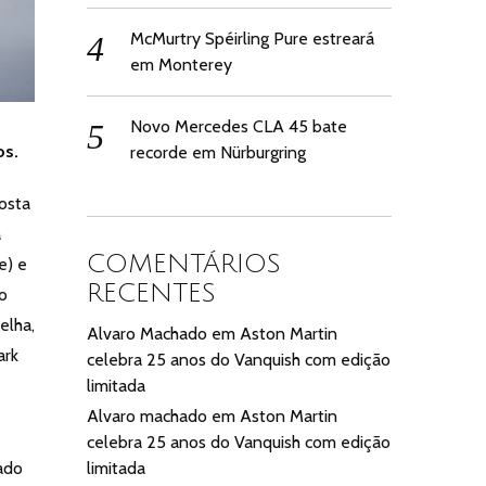
McMurtry Spéirling Pure estreará
em Monterey
Novo Mercedes CLA 45 bate
os.
recorde em Nürburgring
osta
a
COMENTÁRIOS
e) e
RECENTES
o
elha,
Alvaro Machado
em
Aston Martin
ark
celebra 25 anos do Vanquish com edição
limitada
Alvaro machado
em
Aston Martin
celebra 25 anos do Vanquish com edição
limitada
ado