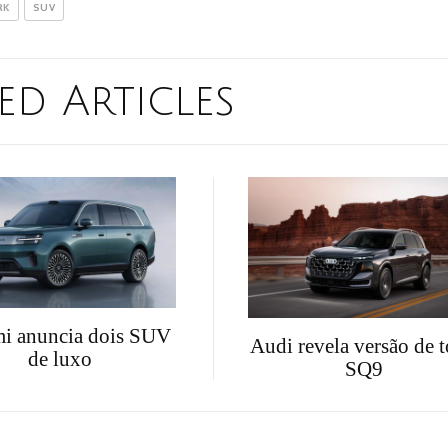
RK
SUV
ed Articles
i anuncia dois SUV
Audi revela versão de 
de luxo
SQ9