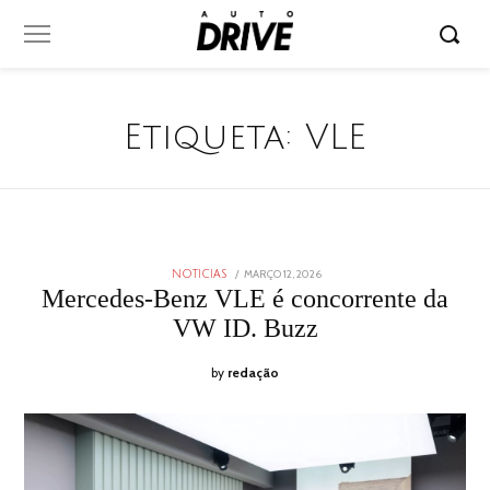
Etiqueta:
VLE
POSTED
MARÇO 12, 2026
MARÇO
NOTICIAS
ON
12,
Mercedes-Benz VLE é concorrente da
2026
VW ID. Buzz
by
redação