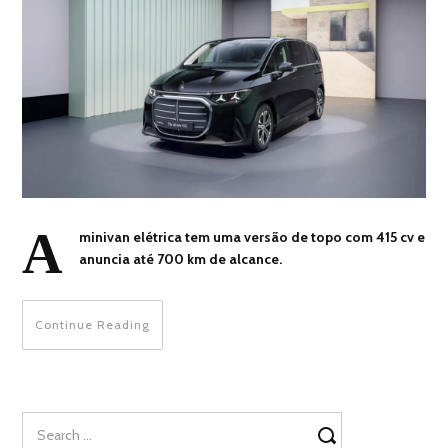
A
minivan elétrica tem uma versão de topo com 415 cv e
anuncia até 700 km de alcance.
Continue Reading
Search
for: