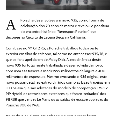
A
Porsche desenvolveu um novo 935, como forma de
celebração dos 70 anos da marca e revelou-o por altura
do encontro histórico “Rennsport Reunion” que
decorreu no Circuito de Laguna Seca, na Califórnia.
Com base no 911 GT2 RS, a Porsche trabalhou toda a parte
exterior em fibra de carbono, tal como no antecessor 935/78, e
que os fans apelidaram de Moby Dick. A aerodinâmica deste
novo 935 foi totalmente trabalhada e desenvolvida de novo,
com uma asa traseira a medir 1999 milímetros de largura e 400
milímetros de espessura. Mesmo evocando o 935 original, este
novo possui detalhes extraordinários como as luzes traseiras em
LED na asa que são adotadas do modelo de competição LMP1, o
919 Hybrid, os retrovisores exteriores que foram “retirados” dos
911 RSR que venceu Le Mans ou as saídas de escape copiadas do
Porsche 908 de 1968.