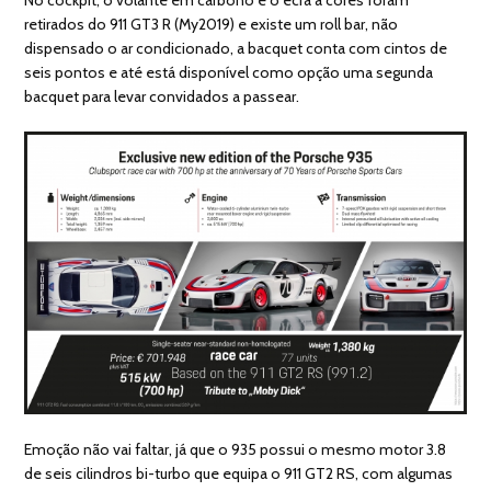
No cockpit, o volante em carbono e o ecrã a cores foram
retirados do 911 GT3 R (My2019) e existe um roll bar, não
dispensado o ar condicionado, a bacquet conta com cintos de
seis pontos e até está disponível como opção uma segunda
bacquet para levar convidados a passear.
Emoção não vai faltar, já que o 935 possui o mesmo motor 3.8
de seis cilindros bi-turbo que equipa o 911 GT2 RS, com algumas