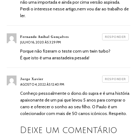
não uma importada e ainda por cima versão aspirada.
Perdi o interesse nesse artigo,nem vou dar ao trabalho de
ler.
diz:
Fernando Aníbal Gonçalves
RESPONDER
JULHO 16, 2020 ÀS 3:29 PM
Porque não fizeram o teste com um twin turbo?
É que isto é uma arrastadeira pesada!
diz:
Jorge Xavier
RESPONDER
AGOSTO 4, 2022 ÀS 12:40 PM
Conheço pessoalmente o dono.do supra e é uma história
apaixonante de um pai que levou 5 anos para comprar o
carro e oferecer o sonho ao seu filho. O Paulo é um
colecionador com mais de 50 carros icónicos. Respeito.
Deixe um comentário