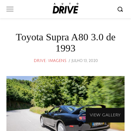
Toyota Supra A80 3.0 de
1993
POSTED
JULHO 13, 2020
JULHO
DRIVE
/
IMAGENS
ON
10,
2020
VIEW GALLERY