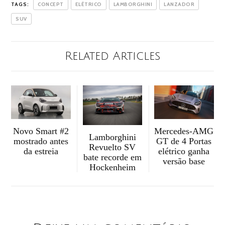
TAGS:
CONCEPT
ELÉTRICO
LAMBORGHINI
LANZADOR
SUV
Related Articles
Mercedes-AMG
Novo Smart #2
Lamborghini
GT de 4 Portas
mostrado antes
Revuelto SV
elétrico ganha
da estreia
bate recorde em
versão base
Hockenheim