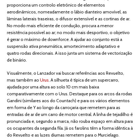
proporciona um controlo eletrónico de elementos
aerodinâmicos, nomeadamente o lábio dianteiro amovível, as
lâminas laterais traseiras, o difusor extensível e as cortinas de ar.
No modo mais eficiente de condução, procura a menor
resistência possível ao ar; no modo mais desportivo, o objetivo
é gerar o máximo de downforce. A ajudar ao conjunto está a
suspensão ativa pneumática, amortecimento adaptativo e
quatro rodas direcionais. A isso junta um sistema de vectorização
de binário.
Visualmente, o Lanzador vai buscar referências aos Revuelto,
mas também ao
Urus
. A silhueta é típica de um supercarro,
ajudada por uma altura ao solo 10 cm mais baixa
comparativamente com o Urus. Destaque para os arcos da rodas
Gandini (similares aos do Countach) e para os vários elementos
em forma de Y ao longo da carroçaria que remetem para as
entradas de ar de um carro de motor central. A linha de tejadilho é
pronunciada e, segundo a marca, não rouba espaço em altura para
os ocupantes da segunda fila. Já os farolins têm a forma idêntica à
do Revuelto e as luzes diurnas remetem para o Murcielago.