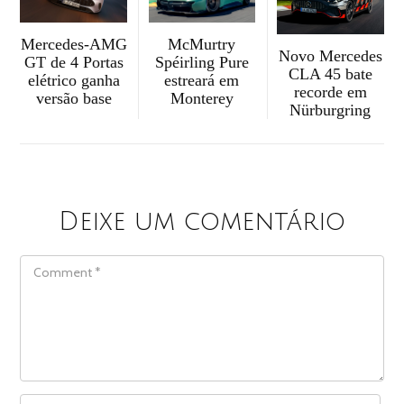
McMurtry
Mercedes-AMG
Novo Mercedes
Spéirling Pure
GT de 4 Portas
CLA 45 bate
estreará em
elétrico ganha
recorde em
Monterey
versão base
Nürburgring
Deixe um comentário
COMMENT
NAME
*