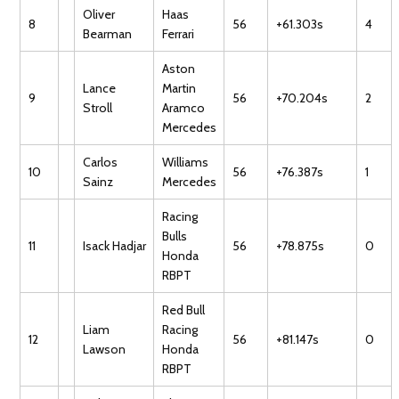
Oliver
Haas
8
56
+61.303s
4
Bearman
Ferrari
Aston
Lance
Martin
9
56
+70.204s
2
Stroll
Aramco
Mercedes
Carlos
Williams
10
56
+76.387s
1
Sainz
Mercedes
Racing
Bulls
11
Isack Hadjar
56
+78.875s
0
Honda
RBPT
Red Bull
Liam
Racing
12
56
+81.147s
0
Lawson
Honda
RBPT