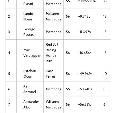
1
56
1:30:55.026
25
Piastri
Mercedes
Lando
McLaren
2
56
+9.748s
18
Norris
Mercedes
George
3
Mercedes
56
+11.097s
15
Russell
Red Bull
Max
Racing
4
56
+16.656s
12
Verstappen
Honda
RBPT
Esteban
Haas
5
56
+49.969s
10
Ocon
Ferrari
Kimi
6
Mercedes
56
+53.748s
8
Antonelli
Alexander
Williams
7
56
+56.321s
6
Albon
Mercedes