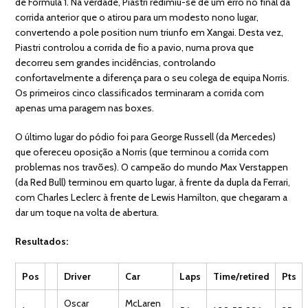
de Fórmula 1. Na verdade, Piastri redimiu-se de um erro no final da
corrida anterior que o atirou para um modesto nono lugar,
convertendo a pole position num triunfo em Xangai. Desta vez,
Piastri controlou a corrida de fio a pavio, numa prova que
decorreu sem grandes incidências, controlando
confortavelmente a diferença para o seu colega de equipa Norris.
Os primeiros cinco classificados terminaram a corrida com
apenas uma paragem nas boxes.
O último lugar do pódio foi para George Russell (da Mercedes)
que ofereceu oposição a Norris (que terminou a corrida com
problemas nos travões). O campeão do mundo Max Verstappen
(da Red Bull) terminou em quarto lugar, à frente da dupla da Ferrari,
com Charles Leclerc à frente de Lewis Hamilton, que chegaram a
dar um toque na volta de abertura.
Resultados:
Pos
Driver
Car
Laps
Time/retired
Pts
Oscar
McLaren