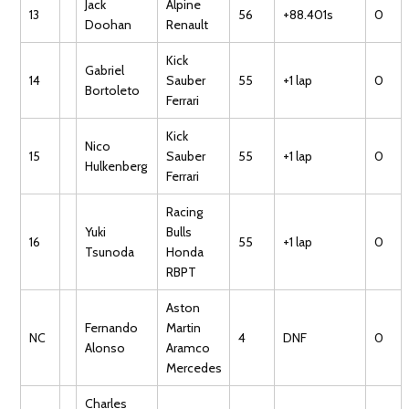
Jack
Alpine
13
56
+88.401s
0
Doohan
Renault
Kick
Gabriel
14
Sauber
55
+1 lap
0
Bortoleto
Ferrari
Kick
Nico
15
Sauber
55
+1 lap
0
Hulkenberg
Ferrari
Racing
Yuki
Bulls
16
55
+1 lap
0
Tsunoda
Honda
RBPT
Aston
Fernando
Martin
NC
4
DNF
0
Alonso
Aramco
Mercedes
Charles