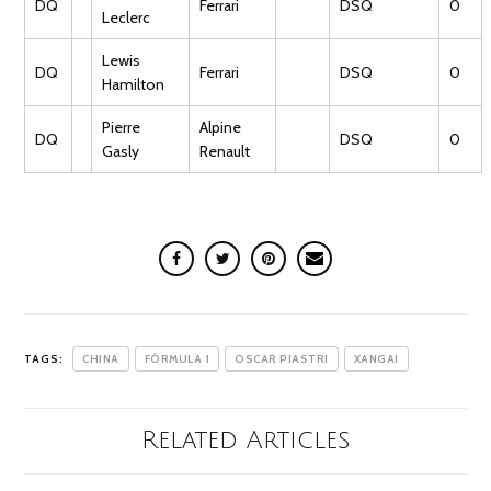
DQ
Ferrari
DSQ
0
Leclerc
Lewis
DQ
Ferrari
DSQ
0
Hamilton
Pierre
Alpine
DQ
DSQ
0
Gasly
Renault
TAGS:
CHINA
FÓRMULA 1
OSCAR PIASTRI
XANGAI
Related Articles