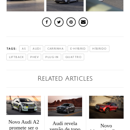
TAGS:
A5
AUDI
CARRINHA
E-HYBRID
HÍBRIDO
LIFTBACK
PHEV
PLUG-IN
QUATTRO
Related Articles
Novo Audi A2
Audi revela
Novo
promete ser o
versão de topo