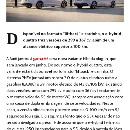
D
isponível no formato “liftback” e carrinha, o e-hybrid
quattro traz versões de 299 e 367 cv, além de um
alcance elétrico superior a 100 km.
A Audi juntou à
gama A5
uma nova variante híbrida plug-in, que
será lançada em junho. De seu nome e-hybrid quattro, esta
variante estará disponível no formato “liftback” e carrinha. O
sistema PHEV juntará um motor 2.0 de quatro cilindros turbo a
gasolina (EA888) e um motor elétrico de 143 cv/105 kW, existindo
duas versões: uma com 299 cv e outra com 367 cv (exatamente
o mesmo valor do S5 de motor V6), sempre em associação com
uma caixa de dupla embraiagem de sete velocidades. Neste
caso, a versão híbrida mais potente anuncia 0-100 km/h em 5,1
segundos (ou seja, 0,6 seg. mais lento que o S5). Apesar de não
ter sido divulgado o peso, é de assumir que o e-hybrid terá mais
do que os 1950 kg anunciados para o S5, devido à bateria de iões