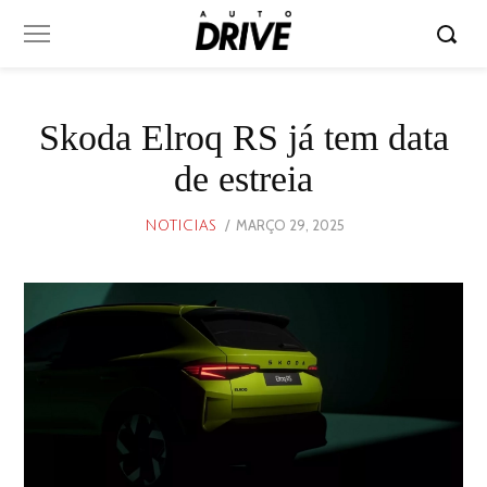
Skoda Elroq RS já tem data
de estreia
POSTED
MARÇO 29, 2025
MARÇO
NOTICIAS
ON
29,
2025