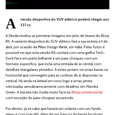
A
versão desportiva do SUV elétrico poderá chegar aos
327 cv.
A Skoda revelou as primeiras imagens em jeito de teaser do Elroq
RS. A variante desportiva do SUV elétrico fará a sua estreia a 3 de
abril, por ocasião da Milan Design Week, em Itália. Pelas fotos é
possível ver que esta versão RS contará com uma grelha Tech-
Deck Face em preto brilhante e um para-choques com um
formato específico, que inclui uma entrada de ar central com
detalhes triangulares pintados. A estes juntam-se umas barras na
horizontal que convergem para as cortinas de ar dispostas na
vertical. Há ainda na lateral um novo logo e umas jantes
otimizadas aerodinamicamente com detalhes em Mamba
Green. A traseira não muda muito face ao
Elroq convencional
,
com exceção do para-choques escurecido.
Por dentro, já se sabe que haverá um volante com um fundo
plano e com logo RS, além de uns bancos da frente bicolores