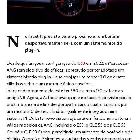
N
o facelift previsto para o próximo ano a berlina
desportiva manter-se-á com um sistema híbrido
plug-in.
Desde que lançou a atual geração do
C63
em 2022, a Mercedes-
AMG tem sido alvo de críticas, sobretudo por ter adotado um
sistema híbrido plug-in – que conjuga um motor 2.0 de quatro
cilindros turbo e um motor elétrico traseiro -,
independentemente de este ter 680 cv, mais 170 cv face ao
antigo V8. Agora, a Autocar avança que no facelift, previsto para o
próximo ano, a berlina desportiva trocará o quatro cilindros por
um motor 3.0 de seis cilindros igualmente integrado num
sistema PHEV. Este novo sistema já está em funcionamento em
vários modelos da AMG, incluindo o E53, o GLE 53 e os CLE 53
Coupé e CLE 53 Cabrio, permitindo um aumento de potência e de
binário. O motivo é simples: a quebra das vendas do modelo em