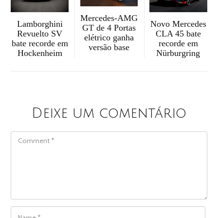
Mercedes-AMG
Novo Mercedes
Lamborghini
GT de 4 Portas
CLA 45 bate
Revuelto SV
elétrico ganha
recorde em
bate recorde em
versão base
Nürburgring
Hockenheim
Deixe um comentário
COMMENT
NAME
*