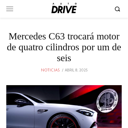
Mercedes C63 trocará motor
de quatro cilindros por um de
seis
POSTED
ABRIL 8, 2025
ABRIL
NOTICIAS
ON
8,
2025