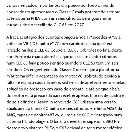
vários mercados importantes um pouco por todo o mundo,
apesar de ter apresentado o Classe C mais potente de sempre.
Este sistema PHEV com um seis cilindros será igualmente
introduzido no facelift do GLC 63 em 2027.
A fraca aceitação dos clientes obrigou ainda a Mercedes-AMG a
voltar ao V8 4.0 biturbo M177 com cambota plana que será
lançado na dupla CLE 63 Coupé e CLE 63 Cabriolet no final deste
ano. Fonte da marca alemã diz que utilizar um quatro cilindros
num CLE 63 faria pouco sentido quando o CLE 53 tem um seis
cilindros. Os engenheiros do Classe C dizem que a plataforma
MRA torna difícil a adaptação do motor V8, sobretudo devido à
falta de espaço causada pelos sistemas de arrefecimento e pelas
soluções de proteção em caso de embate, e até porque a baía
do motor está preparada para receber apenas blocos de quatro e
de seis cilindros. Assim, o renovado C63 utilizará uma versão
atualizada do bloco 3.0 turbo de seis cilindros em linha M256 da
AMG, capaz de debitar 487 cv, ou mais de 660 cv integrado num
sistema híbrido plug-in. O binário deverá ser superior a 880 Nm.
Neste novo sistema PHEV, o C63 deixará de ter o motor elétrico