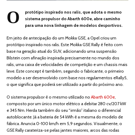
O
protótipo inspirado nos ralis, que adota o mesmo
sistema propulsor do Abarth 600e, abre caminho
para uma nova linhagem de modelos desportivos.
Em jeito de antecipação do um Mokka GSE, a Opel criou um
protótipo inspirado nos ralis. Este Mokka GSE Rally é feito com
base na geração atual do SUV, adicionando uma suspensão
Bilstein com afinação inspirada precisamente no mundo dos
ralis, uma caixa de velocidades de competição e um chassis mais
leve. Este concept é também, segundo o fabricante, o primeiro
modelo a ser desenvolvido com base nos regulamentos eRally5,
o que significa que poderá ser utilizado a partir do próximo ano.
O sistema propulsor é o mesmo utilizado no
Abarth 600e
,
composto por um único motor elétrico a debitar 280 cv/207 kW
e 345 Nm. Herda também do seu “irmão” italiano o diferencial
autoblocante. Já a bateria de 54 kWh é a mesma do modelo de
fábrica. Anuncia 0-100 km/h em 5,9 segundos. Visualmente, o
GSE Rally carateriza-se pelas jantes maiores, arcos das rodas