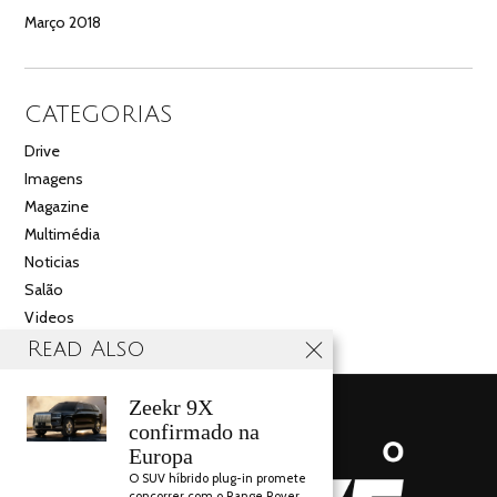
Março 2018
CATEGORIAS
Drive
Imagens
Magazine
Multimédia
Noticias
Salão
Videos
Read Also
Zeekr 9X
confirmado na
Europa
O SUV híbrido plug-in promete
concorrer com o Range Rover.