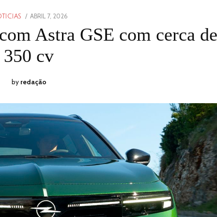
POSTED
ABRIL 7, 2026
ABRIL
TICIAS
ON
12,
 com Astra GSE com cerca d
2026
350 cv
by
redação