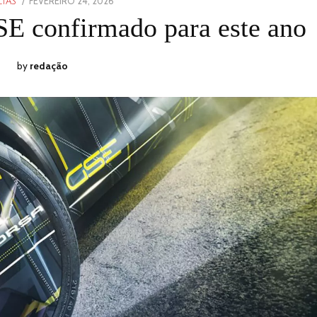
POSTED
FEVEREIRO 24, 2026
FEVEREIRO
IAS
ON
24,
E confirmado para este ano
2026
by
redação