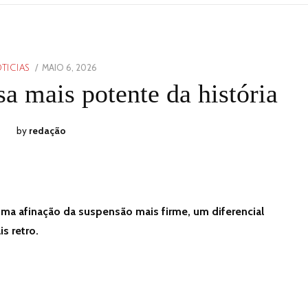
POSTED
MAIO 6, 2026
MAIO
TICIAS
ON
6,
a mais potente da história
2026
by
redação
 uma afinação da suspensão mais firme, um diferencial
s retro.