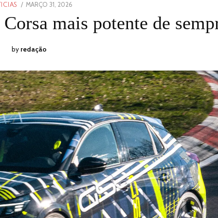
POSTED
MARÇO 31, 2026
MARÇO
ICIAS
ON
31,
 Corsa mais potente de semp
2026
by
redação