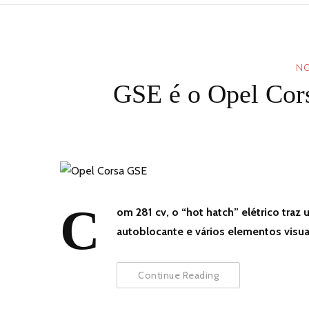
NO
GSE é o Opel Cors
C
om 281 cv, o “hot hatch” elétrico traz
autoblocante e vários elementos visuai
Continue Reading