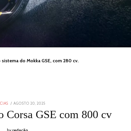
o sistema do Mokka GSE, com 280 cv.
POSTED
AGOSTO 20, 2025
AGOSTO
CIAS
ON
20,
o Corsa GSE com 800 cv
2025
by
redação