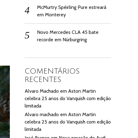
McMurtry Spéirling Pure estreará
em Monterey
e
Novo Mercedes CLA 45 bate
recorde em Nürburgring
COMENTÁRIOS
RECENTES
Alvaro Machado
em
Aston Martin
celebra 25 anos do Vanquish com edição
limitada
Alvaro machado
em
Aston Martin
celebra 25 anos do Vanquish com edição
limitada
José Branco
em
Nova geração do Audi