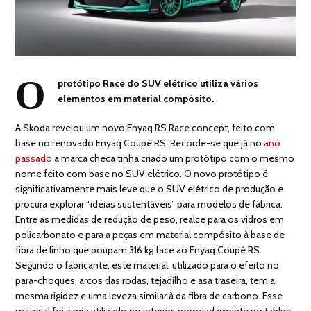
O
protótipo Race do SUV elétrico utiliza vários
elementos em material compósito.
A Skoda revelou um novo Enyaq RS Race concept, feito com
base no renovado Enyaq Coupé RS. Recorde-se que já no
ano
passado
a marca checa tinha criado um protótipo com o mesmo
nome feito com base no SUV elétrico. O novo protótipo é
significativamente mais leve que o SUV elétrico de produção e
procura explorar “ideias sustentáveis” para modelos de fábrica.
Entre as medidas de redução de peso, realce para os vidros em
policarbonato e para a peças em material compósito à base de
fibra de linho que poupam 316 kg face ao Enyaq Coupé RS.
Segundo o fabricante, este material, utilizado para o efeito no
para-choques, arcos das rodas, tejadilho e asa traseira, tem a
mesma rigidez e uma leveza similar à da fibra de carbono. Esse
material foi ainda utilizado no interior, nomeadamente no tablier,