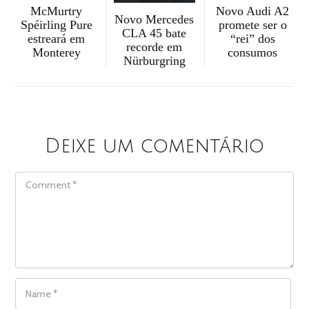
McMurtry
Novo Audi A2
Novo Mercedes
Spéirling Pure
promete ser o
CLA 45 bate
estreará em
“rei” dos
recorde em
Monterey
consumos
Nürburgring
Deixe um comentário
COMMENT
NAME
*