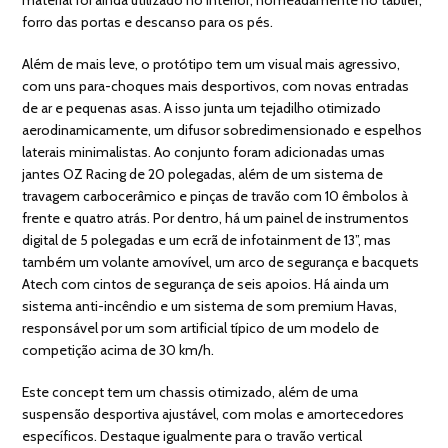
forro das portas e descanso para os pés.
Além de mais leve, o protótipo tem um visual mais agressivo,
com uns para-choques mais desportivos, com novas entradas
de ar e pequenas asas. A isso junta um tejadilho otimizado
aerodinamicamente, um difusor sobredimensionado e espelhos
laterais minimalistas. Ao conjunto foram adicionadas umas
jantes OZ Racing de 20 polegadas, além de um sistema de
travagem carbocerâmico e pinças de travão com 10 êmbolos à
frente e quatro atrás. Por dentro, há um painel de instrumentos
digital de 5 polegadas e um ecrã de infotainment de 13”, mas
também um volante amovível, um arco de segurança e bacquets
Atech com cintos de segurança de seis apoios. Há ainda um
sistema anti-incêndio e um sistema de som premium Havas,
responsável por um som artificial típico de um modelo de
competição acima de 30 km/h.
Este concept tem um chassis otimizado, além de uma
suspensão desportiva ajustável, com molas e amortecedores
específicos. Destaque igualmente para o travão vertical