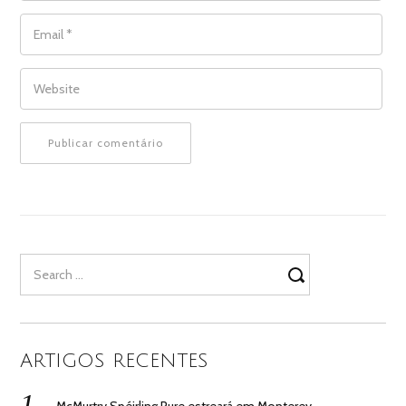
EMAIL
*
WEBSITE
Search
for:
ARTIGOS RECENTES
McMurtry Spéirling Pure estreará em Monterey