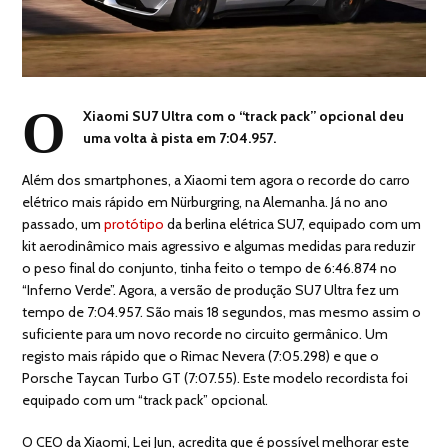
O
Xiaomi SU7 Ultra com o “track pack” opcional deu
uma volta à pista em 7:04.957.
Além dos smartphones, a Xiaomi tem agora o recorde do carro
elétrico mais rápido em Nürburgring, na Alemanha. Já no ano
passado, um
protótipo
da berlina elétrica SU7, equipado com um
kit aerodinâmico mais agressivo e algumas medidas para reduzir
o peso final do conjunto, tinha feito o tempo de 6:46.874 no
“Inferno Verde”. Agora, a versão de produção SU7 Ultra fez um
tempo de 7:04.957. São mais 18 segundos, mas mesmo assim o
suficiente para um novo recorde no circuito germânico. Um
registo mais rápido que o Rimac Nevera (7:05.298) e que o
Porsche Taycan Turbo GT (7:07.55). Este modelo recordista foi
equipado com um “track pack” opcional.
O CEO da Xiaomi, Lei Jun, acredita que é possível melhorar este