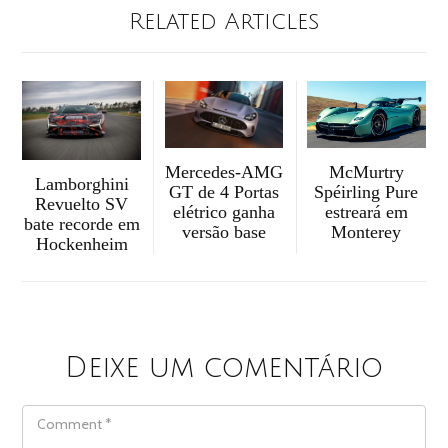
Related Articles
McMurtry
Mercedes-AMG
Lamborghini
Spéirling Pure
GT de 4 Portas
Revuelto SV
estreará em
elétrico ganha
bate recorde em
Monterey
versão base
Hockenheim
Deixe um comentário
COMMENT