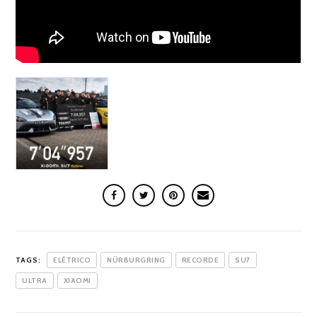
TAGS:
ELÉTRICO
NÜRBURGRING
RECORDE
SU7
ULTRA
XIAOMI