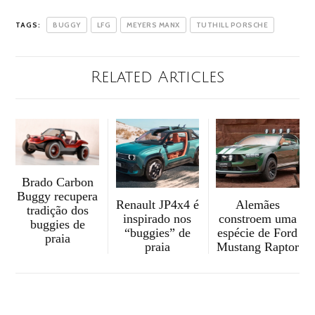
TAGS:
BUGGY
LFG
MEYERS MANX
TUTHILL PORSCHE
Related Articles
Brado Carbon
Buggy recupera
Renault JP4x4 é
Alemães
tradição dos
inspirado nos
constroem uma
buggies de
“buggies” de
espécie de Ford
praia
praia
Mustang Raptor