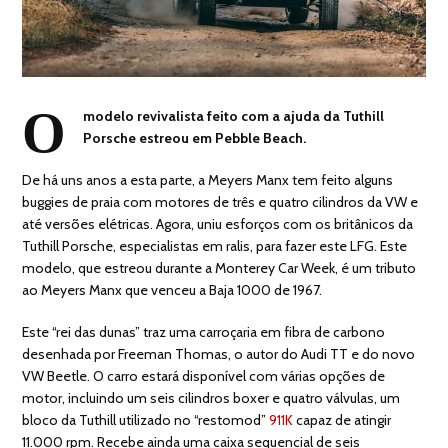
O
modelo revivalista feito com a ajuda da Tuthill
Porsche estreou em Pebble Beach.
De há uns anos a esta parte, a Meyers Manx tem feito alguns
buggies de praia com motores de três e quatro cilindros da VW e
até versões elétricas. Agora, uniu esforços com os britânicos da
Tuthill Porsche, especialistas em ralis, para fazer este LFG. Este
modelo, que estreou durante a Monterey Car Week, é um tributo
ao Meyers Manx que venceu a Baja 1000 de 1967.
Este “rei das dunas” traz uma carroçaria em fibra de carbono
desenhada por Freeman Thomas, o autor do Audi TT e do novo
VW Beetle. O carro estará disponível com várias opções de
motor, incluindo um seis cilindros boxer e quatro válvulas, um
bloco da Tuthill utilizado no “restomod”
911K
capaz de atingir
11.000 rpm. Recebe ainda uma caixa sequencial de seis