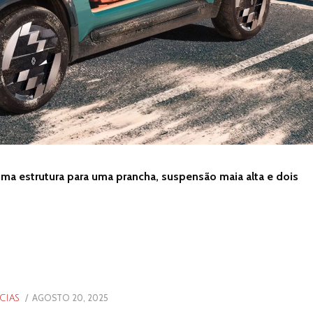
uma estrutura para uma prancha, suspensão maia alta e dois
POSTED
AGOSTO 20, 2025
AGOSTO
CIAS