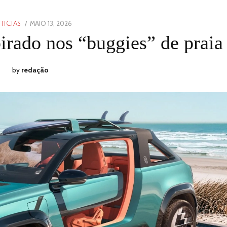
POSTED
MAIO 13, 2026
MAIO
TICIAS
ON
13,
irado nos “buggies” de praia
2026
by
redação