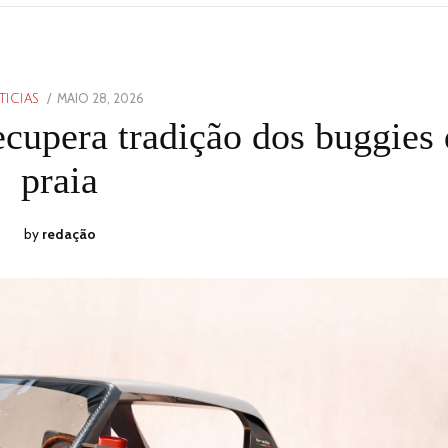
POSTED
MAIO 28, 2026
MAIO
TICIAS
ON
28,
cupera tradição dos buggies 
2026
praia
by
redação