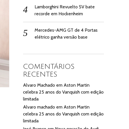
Lamborghini Revuelto SV bate
recorde em Hockenheim
Mercedes-AMG GT de 4 Portas
elétrico ganha versão base
COMENTÁRIOS
RECENTES
Alvaro Machado
em
Aston Martin
celebra 25 anos do Vanquish com edição
limitada
Alvaro machado
em
Aston Martin
celebra 25 anos do Vanquish com edição
limitada
José Branco
em
Nova geração do Audi