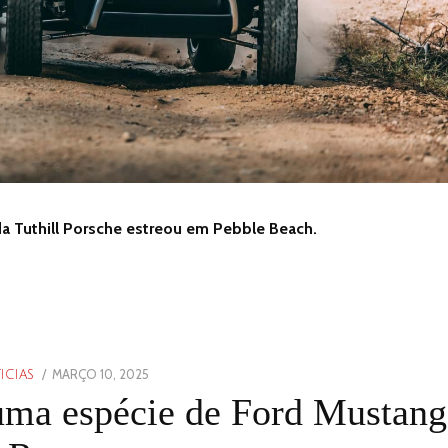
da Tuthill Porsche estreou em Pebble Beach.
POSTED
MARÇO 10, 2025
MARÇO
ICIAS
ON
10,
ma espécie de Ford Mustang
2025