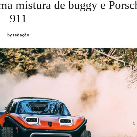
ON
19,
a mistura de buggy e Porsc
2025
911
by
redação