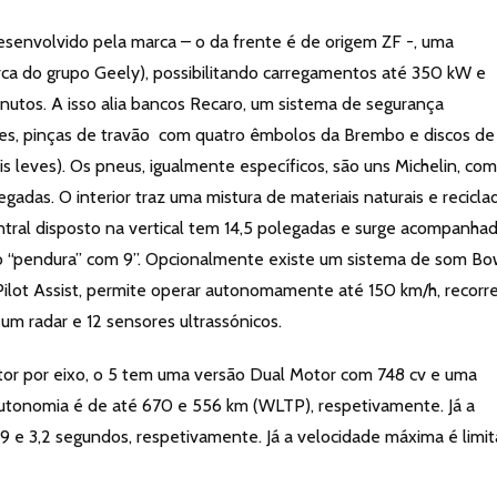
desenvolvido pela marca – o da frente é de origem ZF -, uma
ca do grupo Geely), possibilitando carregamentos até 350 kW e
utos. A isso alia bancos Recaro, um sistema de segurança
es, pinças de travão com quatro êmbolos da Brembo e discos de
 leves). Os pneus, igualmente específicos, são uns Michelin, com
gadas. O interior traz uma mistura de materiais naturais e recicla
entral disposto na vertical tem 14,5 polegadas e surge acompanha
o “pendura” com 9”. Opcionalmente existe um sistema de som Bo
 Pilot Assist, permite operar autonomamente até 150 km/h, recor
 um radar e 12 sensores ultrassónicos.
or por eixo, o 5 tem uma versão Dual Motor com 748 cv e uma
tonomia é de até 670 e 556 km (WLTP), respetivamente. Já a
 e 3,2 segundos, respetivamente. Já a velocidade máxima é limi