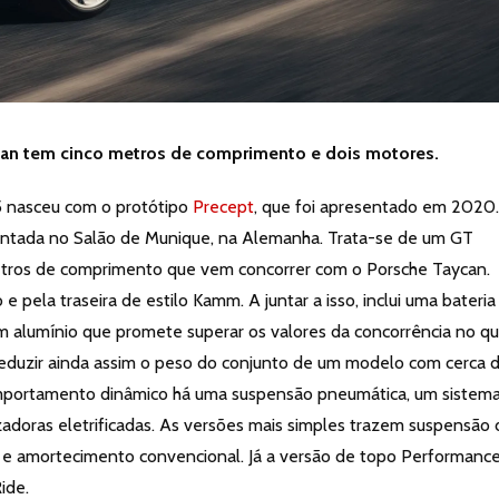
can tem cinco metros de comprimento e dois motores.
 5 nasceu com o protótipo
Precept
, que foi apresentado em 2020
sentada no Salão de Munique, na Alemanha. Trata-se de um GT
metros de comprimento que vem concorrer com o Porsche Taycan.
 pela traseira de estilo Kamm. A juntar a isso, inclui uma bateria
m alumínio que promete superar os valores da concorrência no q
e reduzir ainda assim o peso do conjunto de um modelo com cerca 
comportamento dinâmico há uma suspensão pneumática, um sistem
lizadoras eletrificadas. As versões mais simples trazem suspensão
is e amortecimento convencional. Já a versão de topo Performanc
Ride.