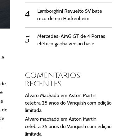
Lamborghini Revuelto SV bate
recorde em Hockenheim
Mercedes-AMG GT de 4 Portas
elétrico ganha versão base
. A
COMENTÁRIOS
RECENTES
 de
ue
Alvaro Machado
em
Aston Martin
de
celebra 25 anos do Vanquish com edição
a de
limitada
 de
Alvaro machado
em
Aston Martin
celebra 25 anos do Vanquish com edição
e
limitada