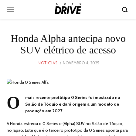
Honda Alpha antecipa novo
SUV elétrico de acesso
POSTED
NOVEMBRO 4, 2025
NOVEMBRO
NOTICIAS
ON
4,
2025
O
mais recente protótipo 0 Series foi mostrado no
Salão de Tóquio e dará origem a um modelo de
produção em 2027.
A Honda estreou o 0 Series α (Alpha) SUV no Salão de Tóquio,
no Japão. Este que é o terceiro protótipo da 0 Series aponta para