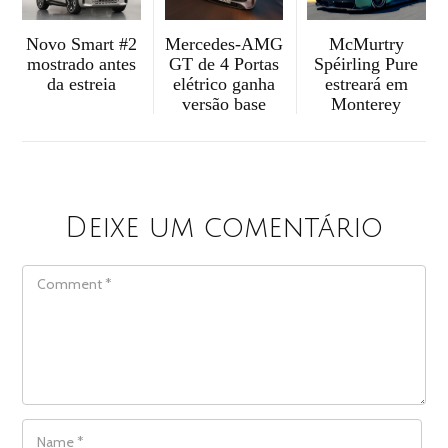
McMurtry
Mercedes-AMG
Novo Smart #2
Spéirling Pure
GT de 4 Portas
mostrado antes
estreará em
elétrico ganha
da estreia
Monterey
versão base
Deixe um comentário
COMMENT
NAME
*