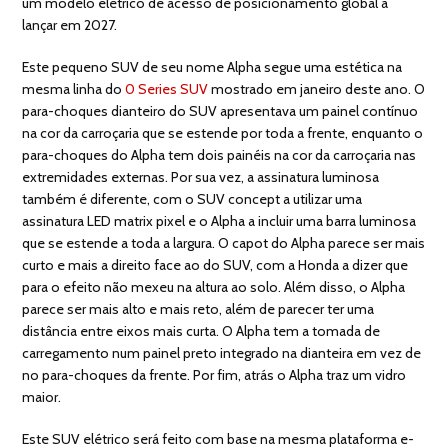
um modelo elétrico de acesso de posicionamento global a
lançar em 2027.
Este pequeno SUV de seu nome Alpha segue uma estética na
mesma linha do
0 Series SUV
mostrado em janeiro deste ano. O
para-choques dianteiro do SUV apresentava um painel contínuo
na cor da carroçaria que se estende por toda a frente, enquanto o
para-choques do Alpha tem dois painéis na cor da carroçaria nas
extremidades externas. Por sua vez, a assinatura luminosa
também é diferente, com o SUV concept a utilizar uma
assinatura LED matrix pixel e o Alpha a incluir uma barra luminosa
que se estende a toda a largura. O capot do Alpha parece ser mais
curto e mais a direito face ao do SUV, com a Honda a dizer que
para o efeito não mexeu na altura ao solo. Além disso, o Alpha
parece ser mais alto e mais reto, além de parecer ter uma
distância entre eixos mais curta. O Alpha tem a tomada de
carregamento num painel preto integrado na dianteira em vez de
no para-choques da frente. Por fim, atrás o Alpha traz um vidro
maior.
Este SUV elétrico será feito com base na mesma plataforma e-