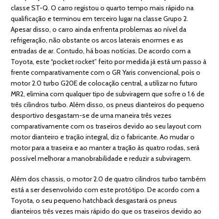
classe ST-Q. O carro registou o quarto tempo mais rápido na
qualificação e terminou em terceiro lugar na classe Grupo 2.
Apesar disso, o carro ainda enfrenta problemas ao nível da
refrigeração, não obstante os arcos laterais enormes e as
entradas de ar. Contudo, há boas notícias. De acordo com a
Toyota, este “pocket rocket” feito por medida já está um passo à
frente comparativamente com o GR Yaris convencional, pois o
motor 2.0 turbo G20E de colocação central, a utilizar no futuro
MR2, elimina com qualquer tipo de subviragem que sofre o 1.6 de
três cilindros turbo. Além disso, os pneus dianteiros do pequeno
desportivo desgastam-se de uma maneira três vezes
comparativamente com os traseiros devido ao seu layout com
motor dianteiro e tração integral, diz o fabricante. Ao mudar o
motor para a traseira e ao manter a tração às quatro rodas, será
possível melhorar a manobrabilidade e reduzir a subviragem.
Além dos chassis, o motor 2.0 de quatro cilindros turbo também
está a ser desenvolvido com este protótipo. De acordo com a
Toyota, o seu pequeno hatchback desgastará os pneus
dianteiros três vezes mais rápido do que os traseiros devido ao