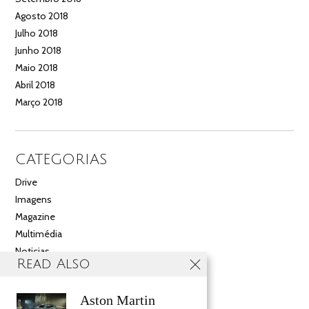
Agosto 2018
Julho 2018
Junho 2018
Maio 2018
Abril 2018
Março 2018
CATEGORIAS
Drive
Imagens
Magazine
Multimédia
Noticias
Read Also
Salão
Videos
Aston Martin