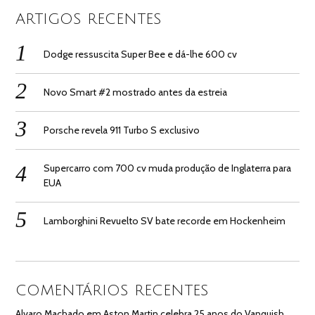
ARTIGOS RECENTES
Dodge ressuscita Super Bee e dá-lhe 600 cv
Novo Smart #2 mostrado antes da estreia
Porsche revela 911 Turbo S exclusivo
Supercarro com 700 cv muda produção de Inglaterra para
EUA
Lamborghini Revuelto SV bate recorde em Hockenheim
COMENTÁRIOS RECENTES
Alvaro Machado
em
Aston Martin celebra 25 anos do Vanquish