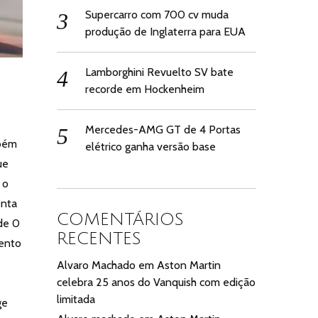
Supercarro com 700 cv muda
produção de Inglaterra para EUA
Lamborghini Revuelto SV bate
recorde em Hockenheim
Mercedes-AMG GT de 4 Portas
mbém
elétrico ganha versão base
ue
 o
enta
COMENTÁRIOS
de 0
RECENTES
mento
Alvaro Machado
em
Aston Martin
celebra 25 anos do Vanquish com edição
limitada
ge