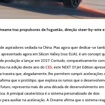
Dreame traz propulsores de foguetão, direção steer-by-wire e
de aspiradores sediada na China. Mas agora quer dedicar-se ta
n, apresentado agora em Silicon Valley (nos EUA), é um concept q
 de produção a lançar em 2027. Contudo, comparativamente com
ntou na edição deste ano do
CES
, este NEXT 01 Jet Edition apres
a traseira que, alegadamente, lhe permitem cumprir acelerações 
firma que o protótipo, que explora os rumos que o desenvolvi
futuro, representa mais de uma década de desenvolvimento em
ca. A principal caraterística é o sistema personalizado de dois
 para auxiliar na aceleração. A Dreame afirma que o sistema rea