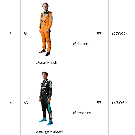
3
81
57
+27.092s
McLaren
Oscar
Piastri
4
63
57
+43.051s
Mercedes
George
Russell