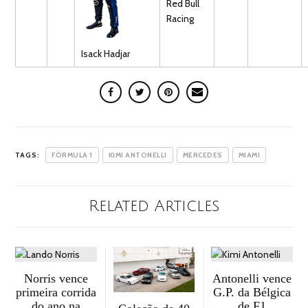
Red Bull
Racing
Isack
Hadjar
TAGS:
FÓRMULA 1
KIMI ANTONELLI
MERCEDES
MIAMI
Related Articles
Norris vence
Antonelli vence
primeira corrida
G.P. da Bélgica
do ano na
de F1