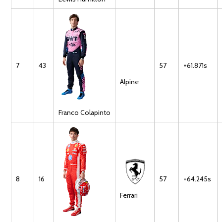
7
43
57
+61.871s
Alpine
Franco
Colapinto
8
16
57
+64.245s
Ferrari