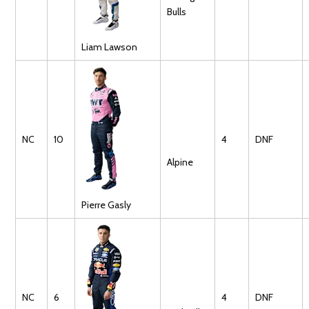
Bulls
Liam
Lawson
NC
10
4
DNF
Alpine
Pierre
Gasly
NC
6
4
DNF