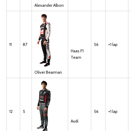
Alexander
Albon
11
87
56
+1 lap
Haas F1
Team
Oliver
Bearman
12
5
56
+1 lap
Audi