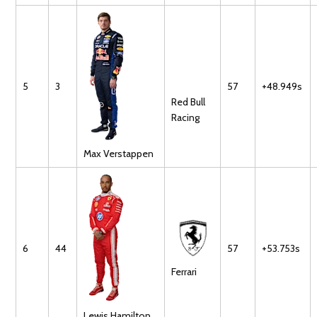
5
3
57
+48.949s
Red Bull
Racing
Max
Verstappen
6
44
57
+53.753s
Ferrari
Lewis
Hamilton