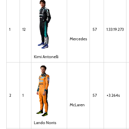
1
12
57
1:33:19.273
Mercedes
Kimi
Antonelli
2
1
57
+3.264s
McLaren
Lando
Norris