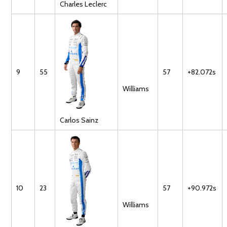
Charles
Leclerc
9
55
57
+82.072s
Williams
Carlos
Sainz
10
23
57
+90.972s
Williams