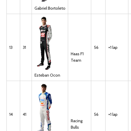
Gabriel
Bortoleto
13
31
56
+1 lap
Haas F1
Team
Esteban
Ocon
14
41
56
+1 lap
Racing
Bulls