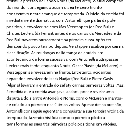
resistiu à pressão de Lando Norris (da McLaren), o atual campeão
do mundo, conseguindo assim o seu terceiro triunfo
consecutivo neste arranque de temporada. O início da corrida foi
imediatamente dramático, com Antonelli, que partiu da pole
position, a envolver-se com Max Verstappen (da Red Bull) e
Charles Leclerc (da Ferrari), antes de os carros da Mercedes e da
Red Bull travarem bruscamente na primeira curva. Após ter
derrapando pouco tempo depois, Verstappen acabou por cair na
classificação. As mudanças na liderança da corrida iam
acontecendo de forma sucessiva, com Antonelli a ultrapassar
Leclerc mais tarde, enquanto Norris, Oscar Piastri (da McLaren) e
Verstappen se revezaram na frente. Entretanto, acidentes
separados envolvendo Isack Hadjar (Red Bull) e Pierre Gasly
(Alpine) levaram à entrada do safety car nas primeiras voltas. Mas,
à medida que a corrida avançava, acabou por se revelar uma
disputa a dois entre Antonelli e Norris, com o McLaren a manter-
se colado ao primeiro nas últimas voltas. Apesar dessa pressão,
Antonelli conseguiu aguentar e conquistar a sua terceira vitória da
temporada, fazendo história como o primeiro piloto a
transformar as suas três primeiras pole positions em vitórias.