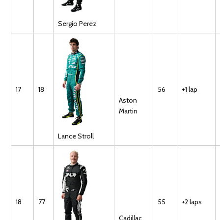
Sergio
Perez
17
18
56
+1 lap
Aston
Martin
Lance
Stroll
18
77
55
+2 laps
Cadillac