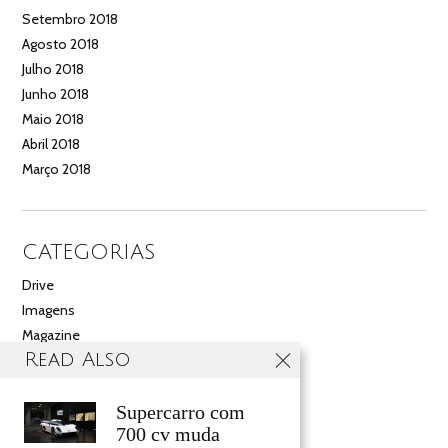
Setembro 2018
Agosto 2018
Julho 2018
Junho 2018
Maio 2018
Abril 2018
Março 2018
CATEGORIAS
Drive
Imagens
Magazine
Read Also
Multimédia
Noticias
Salão
Supercarro com
700 cv muda
Videos