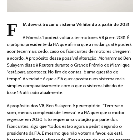
F
IA deverá trocar o sistema V6 híbrido a partir de 2031.
A Fórmula 1 poderá voltar a ter motores V8 já em 2031. É
o próprio presidente da FIA que afirma que a mudança até poderá
acontecer mais cedo, caso os fabricantes de motores cheguem
a acordo. A propósito dessa possível alteração, Mohammed Ben
Sulayem disse à Reuters durante o Grande Prémio de Miami que
“está para acontecer. No fim de contas, é uma questão de
tempo”. A verdade é que a FIA quer apostar num sistema mais
simples comparativamente com o que o sistema híbrido de
base 1.6 utilizado atualmente.
A propósito dos V8, Ben Sulayem é peremptório: “Tem-se o
som, menos complexidade, leveza”, e a FIA quer que o motor
regresse em 2030. Isto requer uma votação por parte dos
fabricantes, algo que “todos estão agora a pedir”, segundo o
presidente da FIA. E mesmo que não votem a favor, ele está
bastante confiante, afirmando: “Estou certo de que eles querem