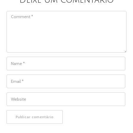
Deixe um comentário
COMMENT
NAME
*
EMAIL
*
WEBSITE