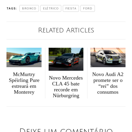
TAGS:
BRONCO
ELÉTRICO
FIESTA
FORD
Related Articles
McMurtry
Novo Audi A2
Novo Mercedes
Spéirling Pure
promete ser o
CLA 45 bate
estreará em
“rei” dos
recorde em
Monterey
consumos
Nürburgring