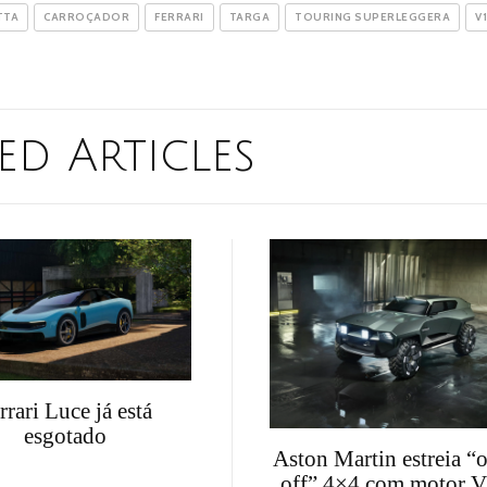
TTA
CARROÇADOR
FERRARI
TARGA
TOURING SUPERLEGGERA
V
ed Articles
rrari Luce já está
esgotado
Aston Martin estreia “
off” 4×4 com motor 