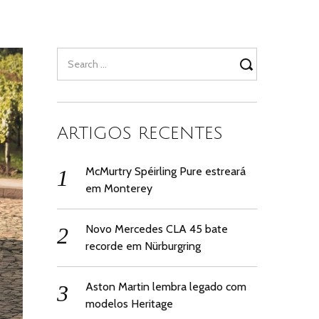
Search
for:
ARTIGOS RECENTES
McMurtry Spéirling Pure estreará
em Monterey
Novo Mercedes CLA 45 bate
recorde em Nürburgring
Aston Martin lembra legado com
modelos Heritage