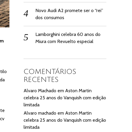
Novo Audi A2 promete ser o “rei”
dos consumos
Lamborghini celebra 60 anos do
om
Miura com Revuelto especial
COMENTÁRIOS
tilo
RECENTES
ida
Alvaro Machado
em
Aston Martin
celebra 25 anos do Vanquish com edição
limitada
ste
Alvaro machado
em
Aston Martin
 cv
celebra 25 anos do Vanquish com edição
limitada