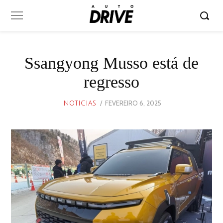
Ssangyong Musso está de
regresso
POSTED
FEVEREIRO 6, 2025
FEVEREIRO
NOTICIAS
ON
6,
2025