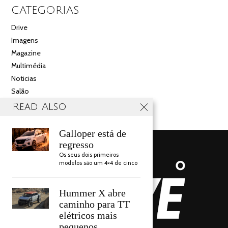
CATEGORIAS
Drive
Imagens
Magazine
Multimédia
Noticias
Salão
Videos
Read Also
Galloper está de
regresso
Os seus dois primeiros
modelos são um 4×4 de cinco
Hummer X abre
caminho para TT
elétricos mais
pequenos