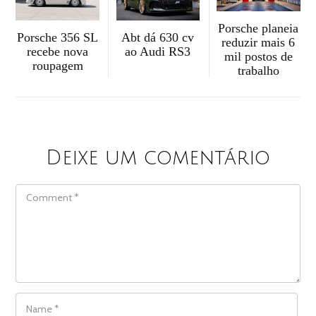
Porsche planeia
Abt dá 630 cv
Porsche 356 SL
reduzir mais 6
ao Audi RS3
recebe nova
mil postos de
roupagem
trabalho
Deixe um comentário
COMMENT
NAME
*