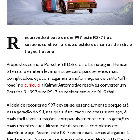
R
ecorrendo à base de um 997, este RS-7 traz
suspensão ativa, faróis ao estilo dos carros de ralis e
tração traseira.
Propostas como o Porsche 911 Dakar ou o Lamborghini Huracán
Sterrato permitem levar um supercarro para terrenos mais
complicados, e já com algumas transformações de estilo “off-
road” no
currículo
a Kalmar Automotive resolveu converter um
Porsche 911 997 num RS-7, ao melhor estilo do 911 Safari.
A ideia de recorrer ao 997 deveu-se essencialmente porque até
essa geração do 911, nas quais é utilizado um chassis em aço, é
mais fácil fazer alterações, comparativamente com as gerações
mais recentes que utilizam estruturas mais complexas em
alumínio e aço. Assim, este RS-7 recebe para-lamas alargados à
frente e atrás. A isso junta-se um spoiler de estilo “ducktail” e um