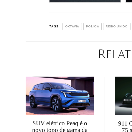
TAGS:
OCTAVIA
POLÍCIA
REINO UNIDO
Relat
SUV elétrico Peaq é o
911 G
novo topo de gama da
75 