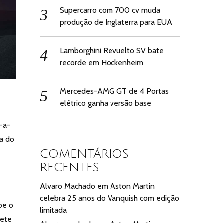
Supercarro com 700 cv muda
produção de Inglaterra para EUA
Lamborghini Revuelto SV bate
recorde em Hockenheim
Mercedes-AMG GT de 4 Portas
elétrico ganha versão base
-a-
ha do
COMENTÁRIOS
RECENTES
Alvaro Machado
em
Aston Martin
e
celebra 25 anos do Vanquish com edição
be o
limitada
sete