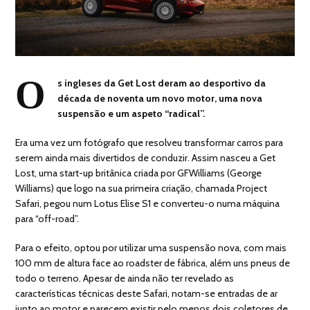
O
s ingleses da Get Lost deram ao desportivo da
década de noventa um novo motor, uma nova
suspensão e um aspeto “radical”.
Era uma vez um fotógrafo que resolveu transformar carros para
serem ainda mais divertidos de conduzir. Assim nasceu a Get
Lost, uma start-up britânica criada por GFWilliams (George
Williams) que logo na sua primeira criação, chamada Project
Safari, pegou num Lotus Elise S1 e converteu-o numa máquina
para “off-road”.
Para o efeito, optou por utilizar uma suspensão nova, com mais
100 mm de altura face ao roadster de fábrica, além uns pneus de
todo o terreno. Apesar de ainda não ter revelado as
características técnicas deste Safari, notam-se entradas de ar
junto ao motor e parecem existir pelo menos dois coletores de