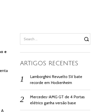
Search
for:
no e
ARTIGOS RECENTES
senta
Lamborghini Revuelto SV bate
recorde em Hockenheim
Mercedes-AMG GT de 4 Portas
elétrico ganha versão base
. A