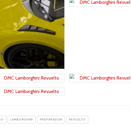
RO
LAMBORGHINI
PREPARADOR
REVUELTO