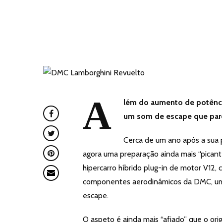
A
lém do aumento de potência
um som de escape que pare
Cerca de um ano após a sua 
agora uma preparação ainda mais “picant
hipercarro híbrido plug-in de motor V12,
componentes aerodinâmicos da DMC, um
escape.
O aspeto é ainda mais “afiado” que o ori