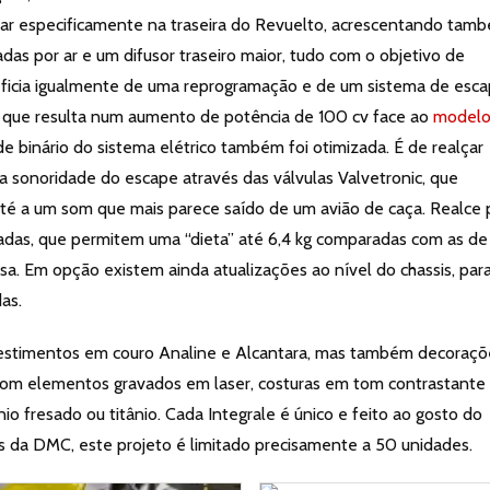
ar especificamente na traseira do Revuelto, acrescentando tam
iadas por ar e um difusor traseiro maior, tudo com o objetivo de
ficia igualmente de uma reprogramação e de um sistema de esc
, que resulta num aumento de potência de 100 cv face ao
modelo
 de binário do sistema elétrico também foi otimizada. É de realçar
 a sonoridade do escape através das válvulas Valvetronic, que
 até a um som que mais parece saído de um avião de caça. Realce 
adas, que permitem uma “dieta” até 6,4 kg comparadas com as de
rsa. Em opção existem ainda atualizações ao nível do chassis, par
as.
revestimentos em couro Analine e Alcantara, mas também decoraçõ
om elementos gravados em laser, costuras em tom contrastante
o fresado ou titânio. Cada Integrale é único e feito ao gosto do
s da DMC, este projeto é limitado precisamente a 50 unidades.