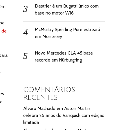
Destrier é um Bugatti único com
bém
base no motor W16
ape
McMurtry Spéirling Pure estreará
 de
em Monterey
Novo Mercedes CLA 45 bate
para
recorde em Nürburgring
a
COMENTÁRIOS
es
RECENTES
 e
Alvaro Machado
em
Aston Martin
celebra 25 anos do Vanquish com edição
limitada