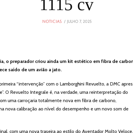
1115 cv
POSTED
JULHO 7, 2025
JULHO
NOTICIAS
ON
7,
2025
, o preparador criou ainda um kit estético em fibra de carbo
ce saído de um avião a jato.
primeira “intervenção” com o Lamborghini Revuelto, a DMC apre
e”. O Revuelto Integrale é, na verdade, uma reinterpretação do
 com uma carroçaria totalmente nova em fibra de carbono,
a nova calibração ao nível do desempenho e um novo som de
ginal, com uma nova traseira ao estilo do Aventador Molto Veloce