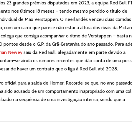
os 23 grandes prémios disputados em 2023, a equipa Red Bull F
ento nos últimos 18 meses – tendo mesmo perdido o título de
individual de Max Verstappen. O neerlandês venceu duas corridas
o, com um carro que parece não estar à altura dos rivais da McLar
um colega que consiga acompanhar o ritmo de Verstappen – basta n
 pontos desde o G.P. da Grã-Bretanha do ano passado. Para ad
rian Newey
saiu da Red Bull, alegadamente em parte devido a
o juntam-se ainda os rumores recentes que dão conta de uma poss
esar de haver um contrato que o liga à Red Bull até 2028.
vo oficial para a saída de Horner. Recorde-se que, no ano passado
nha sido acusado de um comportamento inapropriado com uma co
ilibado na sequência de uma investigação interna, sendo que a