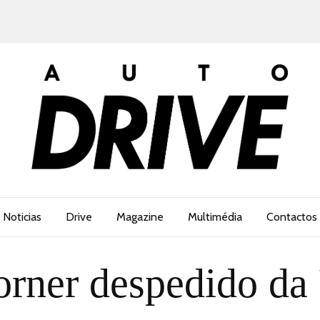
Noticias
Drive
Magazine
Multimédia
Contactos
orner despedido da