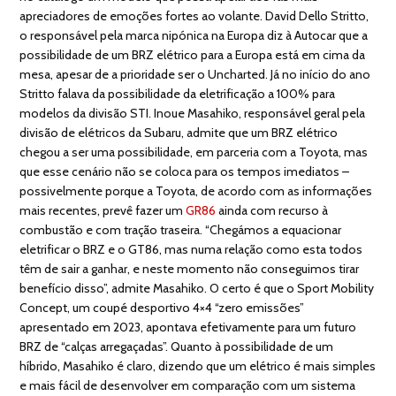
apreciadores de emoções fortes ao volante. David Dello Stritto,
o responsável pela marca nipónica na Europa diz à Autocar que a
possibilidade de um BRZ elétrico para a Europa está em cima da
mesa, apesar de a prioridade ser o Uncharted. Já no início do ano
Stritto falava da possibilidade da eletrificação a 100% para
modelos da divisão STI. Inoue Masahiko, responsável geral pela
divisão de elétricos da Subaru, admite que um BRZ elétrico
chegou a ser uma possibilidade, em parceria com a Toyota, mas
que esse cenário não se coloca para os tempos imediatos –
possivelmente porque a Toyota, de acordo com as informações
mais recentes, prevê fazer um
GR86
ainda com recurso à
combustão e com tração traseira. “Chegámos a equacionar
eletrificar o BRZ e o GT86, mas numa relação como esta todos
têm de sair a ganhar, e neste momento não conseguimos tirar
benefício disso”, admite Masahiko. O certo é que o Sport Mobility
Concept, um coupé desportivo 4×4 “zero emissões”
apresentado em 2023, apontava efetivamente para um futuro
BRZ de “calças arregaçadas”. Quanto à possibilidade de um
híbrido, Masahiko é claro, dizendo que um elétrico é mais simples
e mais fácil de desenvolver em comparação com um sistema