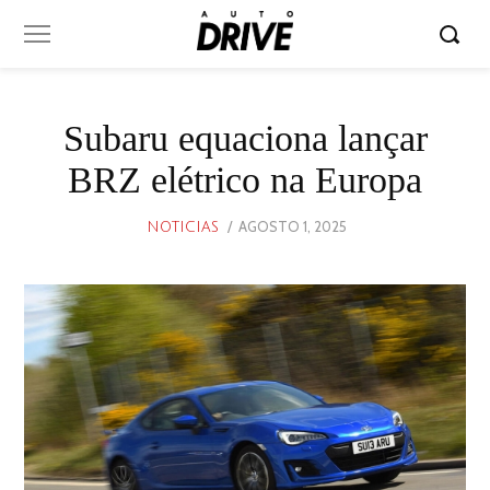
Subaru equaciona lançar
BRZ elétrico na Europa
POSTED
AGOSTO 1, 2025
AGOSTO
NOTICIAS
ON
1,
2025