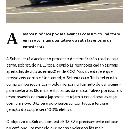
A
marca nipónica poderá avançar com um coupé “zero
emissões” numa tentativa de satisfazer os mais
entusiastas.
A Subaru está a acelerar o processo de eletrificação total da sua
gama, sobretudo na Europa, devido às restrições cada vez mais
apertadas devido às emissões de CO2. Mas a verdade é que
crossovers como o Uncharted, o Solterra ou o Trailseeker não
cumprem os requisitos – pelo menos no formato de carroçaria –
para apelar aos fãs mais entusiastas da marca. Talvez por isso, os
responsáveis da marca japonesa estejam a equacionar avançar
com um novo BRZ para solo europeu. Contudo, a terceira
geração do coupé será 100% elétrica.
O objetivo da Subaru com este BRZ EV é precisamente colocar
no catálogo um modelo que possa apelar aos fãs mais