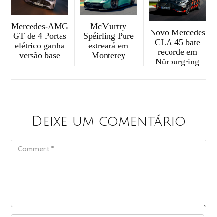
McMurtry
Mercedes-AMG
Novo Mercedes
Spéirling Pure
GT de 4 Portas
CLA 45 bate
estreará em
elétrico ganha
recorde em
Monterey
versão base
Nürburgring
Deixe um comentário
COMMENT