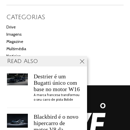
CATEGORIAS
Drive
Imagens
Magazine
Multimédia
Noticias
Read Also
Salão
Videos
Destrier é um
Bugatti único com
base no motor W16
A marca francesa transformou
o seu carro de pista Bolide
Blackbird é o novo
hipercarro de
motor V8 da