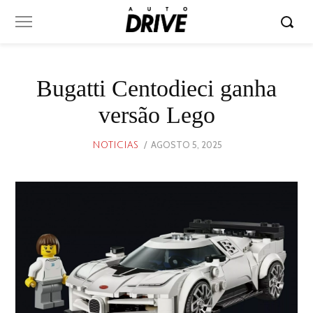
Bugatti Centodieci ganha
versão Lego
POSTED
AGOSTO 5, 2025
AGOSTO
NOTICIAS
ON
5,
2025