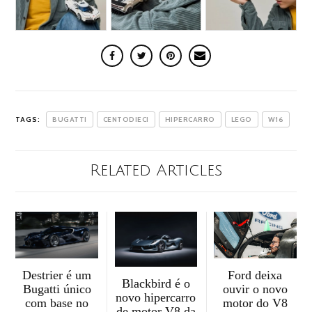
TAGS:
BUGATTI
CENTODIECI
HIPERCARRO
LEGO
W16
Related Articles
Destrier é um
Ford deixa
Blackbird é o
Bugatti único
ouvir o novo
novo hipercarro
com base no
motor do V8
de motor V8 da