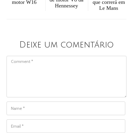
motor W16
que correrá em
Hennessey
Le Mans
Deixe um comentário
COMMENT
NAME
*
EMAIL
*