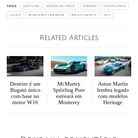
TAGS:
DAYTONA
EXEMPLAR ÚNICO
FERRARI
HIPERCARRO
LEILÃO
MONTEREY CAR WEEK
RM SOTHEBY'S
SP3
Related Articles
McMurtry
Destrier é um
Aston Martin
Spéirling Pure
Bugatti único
lembra legado
estreará em
com base no
com modelos
Monterey
motor W16
Heritage