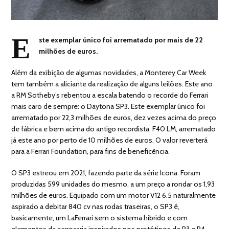
E
ste exemplar único foi arrematado por mais de 22
milhões de euros.
Além da exibição de algumas novidades, a Monterey Car Week
tem também a aliciante da realização de alguns leilões. Este ano
a RM Sotheby’s rebentou a escala batendo o recorde do Ferrari
mais caro de sempre: o Daytona SP3. Este exemplar único foi
arrematado por 22,3 milhões de euros, dez vezes acima do preço
de fábrica e bem acima do antigo recordista, F40 LM, arrematado
já este ano por perto de 10 milhões de euros. O valor reverterá
para a Ferrari Foundation, para fins de beneficência.
O SP3 estreou em 2021, fazendo parte da série Icona. Foram
produzidas 599 unidades do mesmo, a um preço a rondar os 1,93
milhões de euros. Equipado com um motor V12 6.5 naturalmente
aspirado a debitar 840 cv nas rodas traseiras, o SP3 é,
basicamente, um LaFerrari sem o sistema híbrido e com
elementos da carroçaria inspirados nos protótipos de P3 e P4