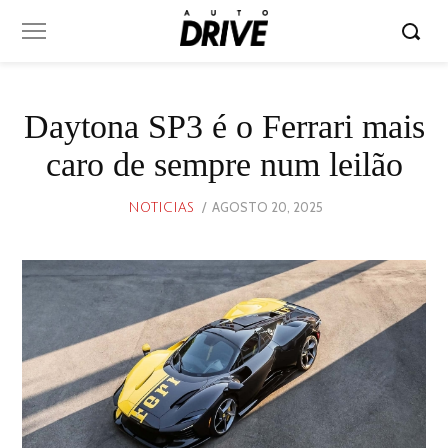
Daytona SP3 é o Ferrari mais
caro de sempre num leilão
POSTED
AGOSTO 20, 2025
AGOSTO
NOTICIAS
ON
19,
2025