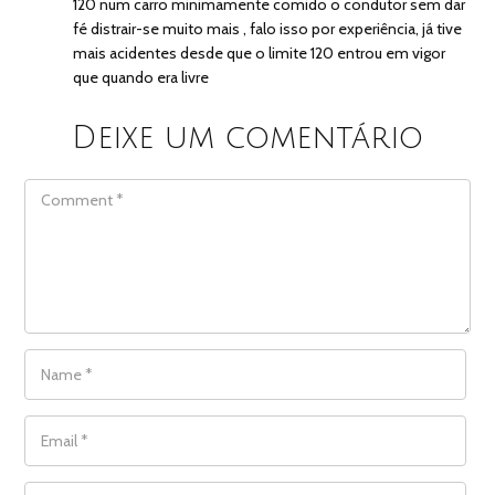
120 num carro minimamente comido o condutor sem dar
fé distrair-se muito mais , falo isso por experiência, já tive
mais acidentes desde que o limite 120 entrou em vigor
que quando era livre
Deixe um comentário
COMMENT
NAME
*
EMAIL
*
WEBSITE