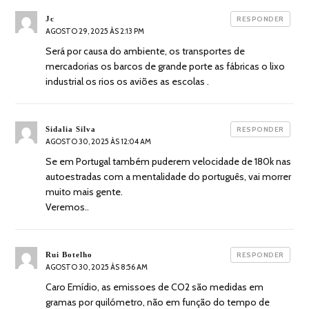
diz:
Jc
RESPONDER
AGOSTO 29, 2025 ÀS 2:13 PM
Será por causa do ambiente, os transportes de
mercadorias os barcos de grande porte as fábricas o lixo
industrial os rios os aviões as escolas .
diz:
Sidalia Silva
RESPONDER
AGOSTO 30, 2025 ÀS 12:04 AM
Se em Portugal também puderem velocidade de 180k nas
autoestradas com a mentalidade do português, vai morrer
muito mais gente.
Veremos..
diz:
Rui Botelho
RESPONDER
AGOSTO 30, 2025 ÀS 8:56 AM
Caro Emídio, as emissoes de CO2 são medidas em
gramas por quilómetro, não em função do tempo de