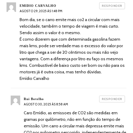
diz:
EMIDIO CARVALHO
RESPONDER
AGOSTO 29, 2025 ÀS 1:48 PM
Bom dia, se o carro emite mais co2 a circular com mais
velocidade, também o tempo de viagem é mais curto.
Sendo assim o valor é o mesmo.
É como dizerem que com determinada gasolina fazem
mais kms, pode ser verdade mas o excesso do valor por
litro que chega a ser de 20 cêntimos ou mais não vejo
vantagens. Com a diferença por litro eu faço os mesmos
kms. Combustível de baixo custo ser bom ou não para os
motores já é outra coisa, mas tenho dúvidas.
Emídio Carvalho
diz:
Rui Botelho
RESPONDER
AGOSTO 30, 2025 ÀS 8:58 AM
Caro Emídio, as emissoes de CO2 são medidas em
gramas por quilómetro, não em função do tempo de
emissão. Um carro a circular mais depressa emite mais
CO2 por quilometro percorrido, independentemente de