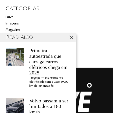
CATEGORIAS
Drive
Imagens
Magazine
Multimédia
Read Also
Noticias
Salão
Primeira
Videos
autoestrada que
carrega carros
elétricos chega em
2025
Troço permanentemente
eletrificado com quase 2900
km de extensão foi
Volvo passam a ser
limitados a 180
km/h