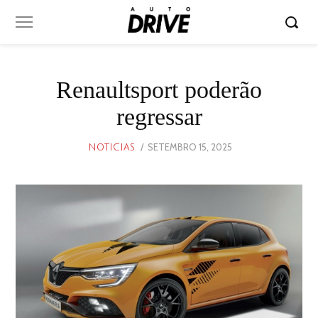
Renaultsport poderão
regressar
POSTED
SETEMBRO 15, 2025
SETEMBRO
NOTICIAS
ON
15,
2025