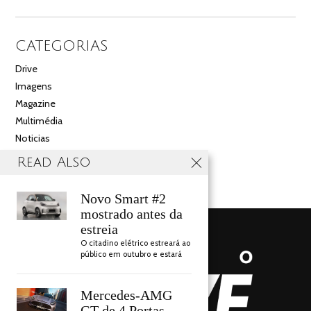
CATEGORIAS
Drive
Imagens
Magazine
Multimédia
Noticias
Salão
Read Also
Videos
Novo Smart #2
mostrado antes da
estreia
O citadino elétrico estreará ao
público em outubro e estará
Mercedes-AMG
GT de 4 Portas