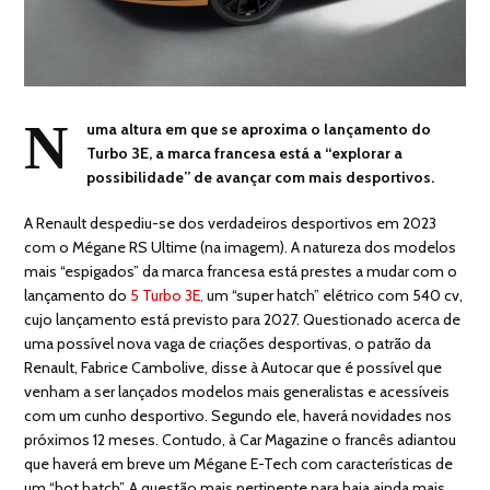
N
uma altura em que se aproxima o lançamento do
Turbo 3E, a marca francesa está a “explorar a
possibilidade” de avançar com mais desportivos.
A Renault despediu-se dos verdadeiros desportivos em 2023
com o Mégane RS Ultime (na imagem). A natureza dos modelos
mais “espigados” da marca francesa está prestes a mudar com o
lançamento do
5 Turbo 3E,
um “super hatch” elétrico com 540 cv,
cujo lançamento está previsto para 2027. Questionado acerca de
uma possível nova vaga de criações desportivas, o patrão da
Renault, Fabrice Cambolive, disse à Autocar que é possível que
venham a ser lançados modelos mais generalistas e acessíveis
com um cunho desportivo. Segundo ele, haverá novidades nos
próximos 12 meses. Contudo, à Car Magazine o francês adiantou
que haverá em breve um Mégane E-Tech com características de
um “hot hatch”. A questão mais pertinente para haja ainda mais